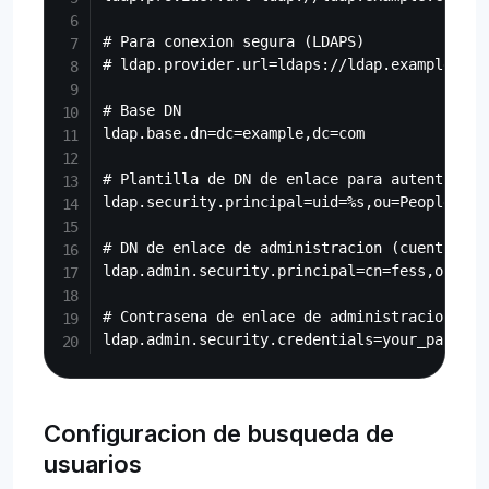
# Para conexion segura (LDAPS)

# ldap.provider.url=ldaps://ldap.example.com:
# Base DN

ldap.base.dn=dc=example,dc=com

# Plantilla de DN de enlace para autenticaci
ldap.security.principal=uid=%s,ou=People,dc=
# DN de enlace de administracion (cuenta de 
ldap.admin.security.principal=cn=fess,ou=ser
# Contrasena de enlace de administracion

Configuracion de busqueda de
usuarios