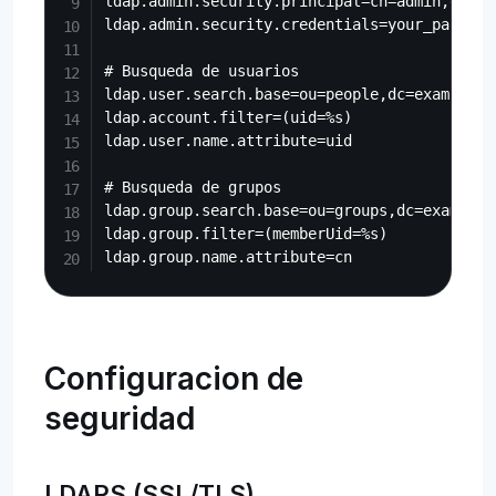
ldap.admin.security.principal=cn=admin,dc=exa
ldap.admin.security.credentials=your_password
# Busqueda de usuarios

ldap.user.search.base=ou=people,dc=example,dc
ldap.account.filter=(uid=%s)

ldap.user.name.attribute=uid

# Busqueda de grupos

ldap.group.search.base=ou=groups,dc=example,d
ldap.group.filter=(memberUid=%s)

Configuracion de
seguridad
LDAPS (SSL/TLS)