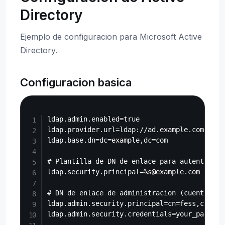
Directory
Ejemplo de configuracion para Microsoft Active
Directory.
Configuracion basica
Copy
ldap.admin.enabled=true

ldap.provider.url=ldap://ad.example.com:389

ldap.base.dn=dc=example,dc=com

# Plantilla de DN de enlace para autenticaci
ldap.security.principal=%s@example.com

# DN de enlace de administracion (cuenta de s
ldap.admin.security.principal=cn=fess,cn=Use
ldap.admin.security.credentials=your_password