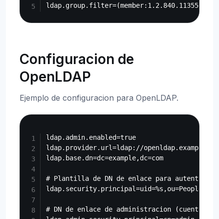
Configuracion de
OpenLDAP
Ejemplo de configuracion para OpenLDAP.
Copy
ldap.admin.enabled=true

ldap.provider.url=ldap://openldap.example.com
ldap.base.dn=dc=example,dc=com

# Plantilla de DN de enlace para autenticacio
ldap.security.principal=uid=%s,ou=People,dc=
# DN de enlace de administracion (cuenta de s