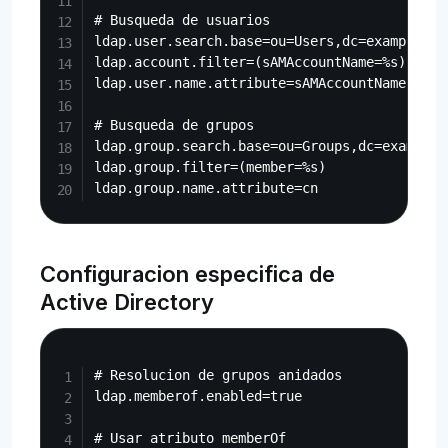
# Busqueda de usuarios

ldap.user.search.base=ou=Users,dc=example,dc=
ldap.account.filter=(sAMAccountName=%s)

ldap.user.name.attribute=sAMAccountName

# Busqueda de grupos

ldap.group.search.base=ou=Groups,dc=example,d
ldap.group.filter=(member=%s)

Configuracion especifica de
Active Directory
Copy
# Resolucion de grupos anidados

ldap.memberof.enabled=true

# Usar atributo memberOf
