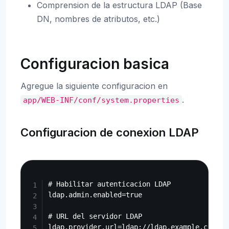
Comprension de la estructura LDAP (Base
DN, nombres de atributos, etc.)
Configuracion basica
Agregue la siguiente configuracion en
.
app/WEB-INF/conf/system.properties
Configuracion de conexion LDAP
Copy
# Habilitar autenticacion LDAP

ldap.admin.enabled=true

# URL del servidor LDAP

ldap.provider.url=ldap://ldap.example.com:389