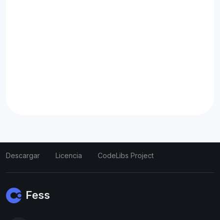
Descargar
Licencia
CodeLibs Project
Fess