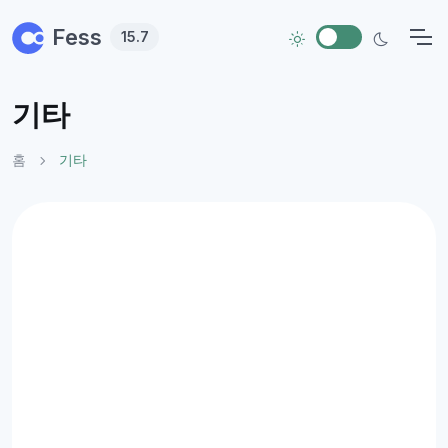
Skip to main content
Fess
15.7
기타
홈
기타