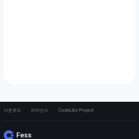
다운로드
라이선스
CodeLibs Project
Fess