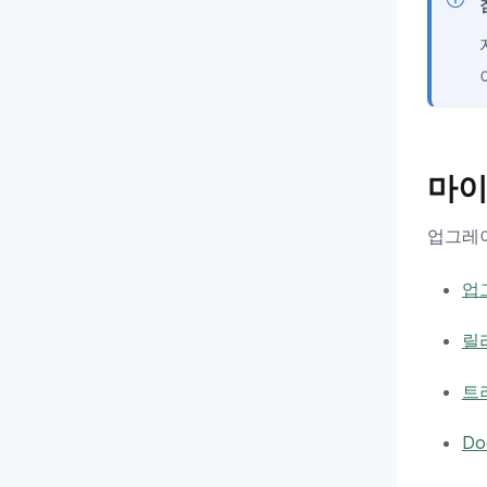
마이
업그레이
업
릴
트
D