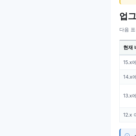
업그
다음 표
현재 
15.x
14.x
13.x
12.x