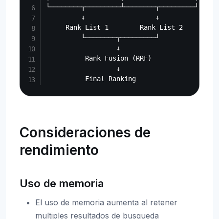
└────────┬─────────┴────────┬─────────┘

         ↓                  ↓

     Rank List 1        Rank List 2

         └────────┬─────────┘

                  ↓

          Rank Fusion (RRF)

                  ↓

Consideraciones de
rendimiento
Uso de memoria
El uso de memoria aumenta al retener
multiples resultados de busqueda