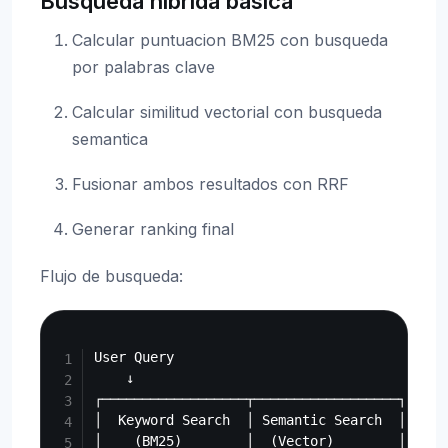
Busqueda hibrida basica
Calcular puntuacion BM25 con busqueda
por palabras clave
Calcular similitud vectorial con busqueda
semantica
Fusionar ambos resultados con RRF
Generar ranking final
Flujo de busqueda:
Copy
User Query

    ↓

┌──────────────────┬──────────────────┐

│  Keyword Search  │ Semantic Search  │

│    (BM25)        │  (Vector)        │
