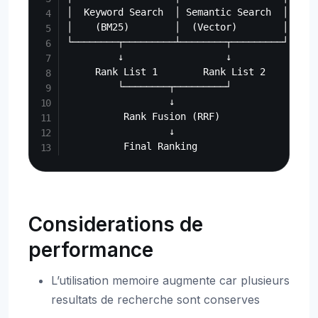
│  Keyword Search  │ Semantic Search  │

│    (BM25)        │  (Vector)        │

└────────┬─────────┴────────┬─────────┘

         ↓                  ↓

     Rank List 1        Rank List 2

         └────────┬─────────┘

                  ↓

          Rank Fusion (RRF)

                  ↓

Considerations de
performance
L’utilisation memoire augmente car plusieurs
resultats de recherche sont conserves