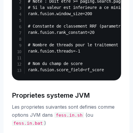
# Note : Doit etre >= paging.search.page.max.
# Si la valeur est inferieure a ce minimum, 
rank.fusion.window_size=200

# Constante de classement RRF (parametre k)

rank.fusion.rank_constant=20

# Nombre de threads pour le traitement paral
rank.fusion.threads=-1

# Nom du champ de score

Proprietes systeme JVM
Les proprietes suivantes sont definies comme
options JVM dans
(ou
fess.in.sh
)
fess.in.bat