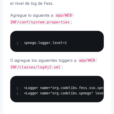
el nivel de log de Fess.
Agregue lo siguiente a
app/WEB-
:
INF/conf/system.properties
Copy
O agregue los siguientes loggers a
app/WEB-
:
INF/classes/log4j2.xml
Copy
<Logger name="org.codelibs.fess.sso.spnego" 