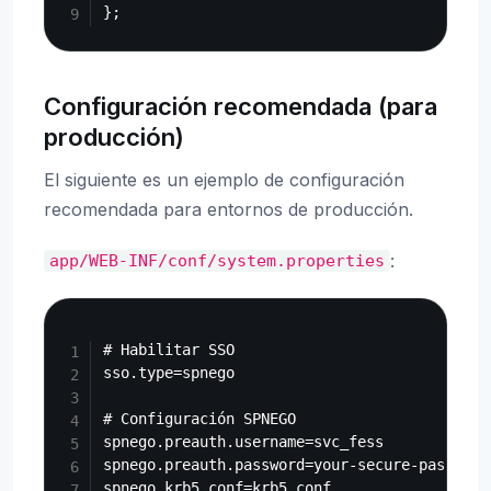
Configuración recomendada (para
producción)
El siguiente es un ejemplo de configuración
recomendada para entornos de producción.
:
app/WEB-INF/conf/system.properties
Copy
# Habilitar SSO

sso.type=spnego

# Configuración SPNEGO

spnego.preauth.username=svc_fess

spnego.preauth.password=your-secure-password

spnego.krb5.conf=krb5.conf
