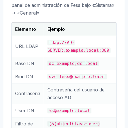
panel de administración de Fess bajo «Sistema»
-> «General».
Elemento
Ejemplo
ldap://AD-
URL LDAP
SERVER.example.local:389
Base DN
dc=example,dc=local
Bind DN
svc_fess@example.local
Contraseña del usuario de
Contraseña
acceso AD
User DN
%s@example.local
Filtro de
(&(objectClass=user)