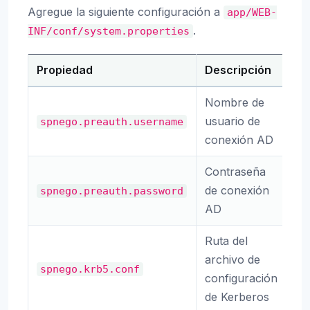
Agregue la siguiente configuración a
app/WEB-
.
INF/conf/system.properties
Propiedad
Descripción
Po
Nombre de
usuario de
(R
spnego.preauth.username
conexión AD
Contraseña
de conexión
(R
spnego.preauth.password
AD
Ruta del
archivo de
spnego.krb5.conf
k
configuración
de Kerberos