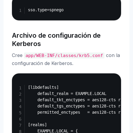
Copy
Archivo de configuración de
Kerberos
Cree
con la
app/WEB-INF/classes/krb5.conf
configuración de Kerberos.
Copy
[libdefaults]

    default_realm = EXAMPLE.LOCAL

    default_tkt_enctypes = aes128-cts rc4-hm
    default_tgs_enctypes = aes128-cts rc4-hm
    permitted_enctypes   = aes128-cts rc4-hm
[realms]

    EXAMPLE.LOCAL = {
