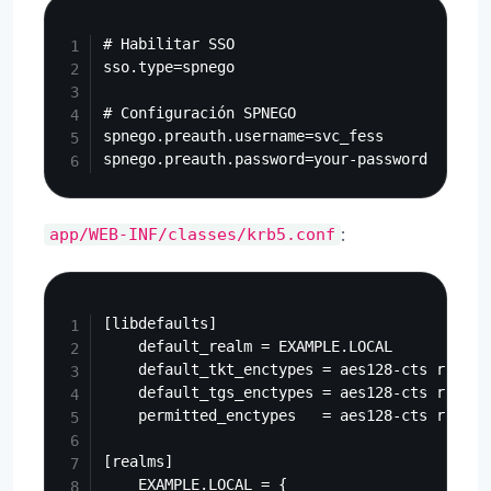
Copy
# Habilitar SSO

sso.type=spnego

# Configuración SPNEGO

spnego.preauth.username=svc_fess

:
app/WEB-INF/classes/krb5.conf
Copy
[libdefaults]

    default_realm = EXAMPLE.LOCAL

    default_tkt_enctypes = aes128-cts rc4-hm
    default_tgs_enctypes = aes128-cts rc4-hm
    permitted_enctypes   = aes128-cts rc4-hm
[realms]

    EXAMPLE.LOCAL = {
