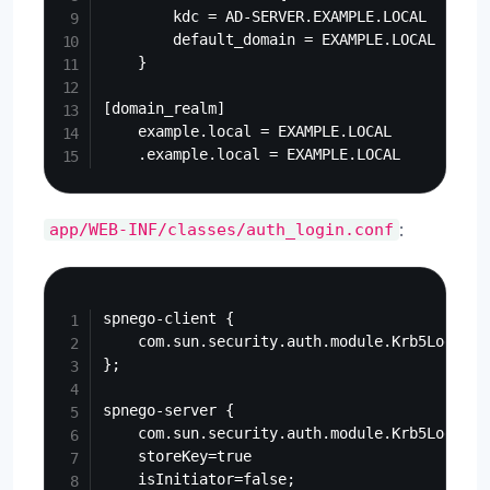
        kdc = AD-SERVER.EXAMPLE.LOCAL

        default_domain = EXAMPLE.LOCAL

    }

[domain_realm]

    example.local = EXAMPLE.LOCAL

:
app/WEB-INF/classes/auth_login.conf
Copy
spnego-client {

    com.sun.security.auth.module.Krb5LoginMo
};

spnego-server {

    com.sun.security.auth.module.Krb5LoginMod
    storeKey=true

    isInitiator=false;
