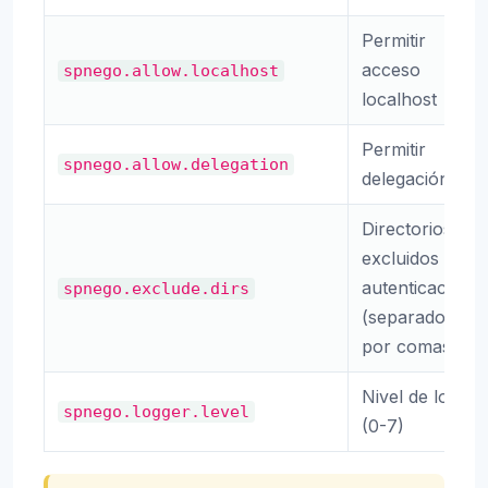
Permitir
acceso
spnego.allow.localhost
localhost
Permitir
spnego.allow.delegation
delegación
Directorios
excluidos de
autenticación
spnego.exclude.dirs
(separados
por comas)
Nivel de log
spnego.logger.level
(0-7)