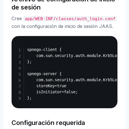
de sesión
Cree
app/WEB-INF/classes/auth_login.conf
con la configuración de inicio de sesión JAAS.
Copy
spnego-client {

    com.sun.security.auth.module.Krb5LoginMo
};

spnego-server {

    com.sun.security.auth.module.Krb5LoginMod
    storeKey=true

    isInitiator=false;

Configuración requerida