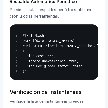
Respaldo Automático Periódico
Puede ejecutar respaldos periódicos utilizando
cron u otras herramientas.
Copy
#!/bin/bash

DATE=$(date +%Y%m%d_%H%M%S)

curl -X PUT "localhost:9201/_snapshot/fess_b
{

  "indices": "*",

  "ignore_unavailable": true,

  "include_global_state": false

Verificación de Instantáneas
Verifique la lista de instantáneas creadas.