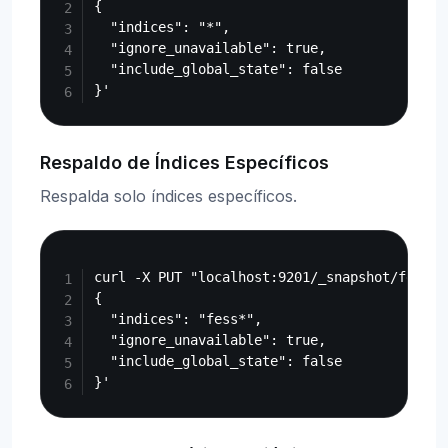
{

  "indices": "*",

  "ignore_unavailable": true,

  "include_global_state": false

Respaldo de Índices Específicos
Respalda solo índices específicos.
Copy
curl -X PUT "localhost:9201/_snapshot/fess_b
{

  "indices": "fess*",

  "ignore_unavailable": true,

  "include_global_state": false
