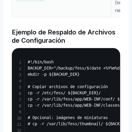
(según
necesar
Ejemplo de Respaldo de Archivos
de Configuración
Copy
#!/bin/bash

BACKUP_DIR="/backup/fess/$(date +%Y%m%d_%H%M%
mkdir -p ${BACKUP_DIR}

# Copiar archivos de configuración

cp -r /etc/fess/ ${BACKUP_DIR}/

cp -r /var/lib/fess/app/WEB-INF/conf/ ${BACKU
cp -r /var/lib/fess/app/WEB-INF/classes/fess
# Opcional: imágenes de miniaturas

# cp -r /var/lib/fess/thumbnail/ ${BACKUP_DIR