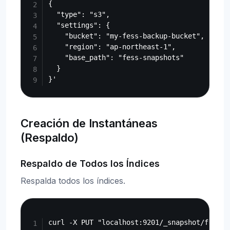
{

  "type": "s3",

  "settings": {

    "bucket": "my-fess-backup-bucket",

    "region": "ap-northeast-1",

    "base_path": "fess-snapshots"

  }

Creación de Instantáneas
(Respaldo)
Respaldo de Todos los Índices
Respalda todos los índices.
Copy
curl -X PUT "localhost:9201/_snapshot/fess_b