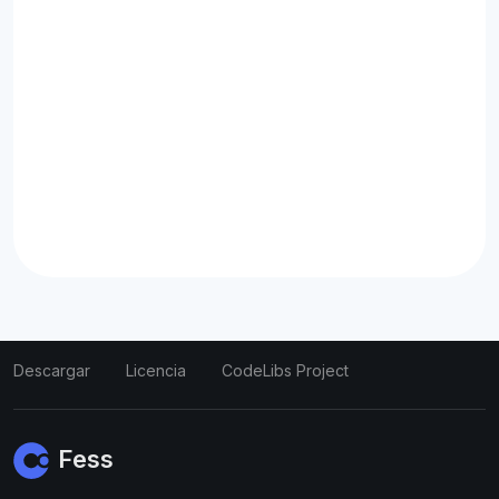
Descargar
Licencia
CodeLibs Project
Fess