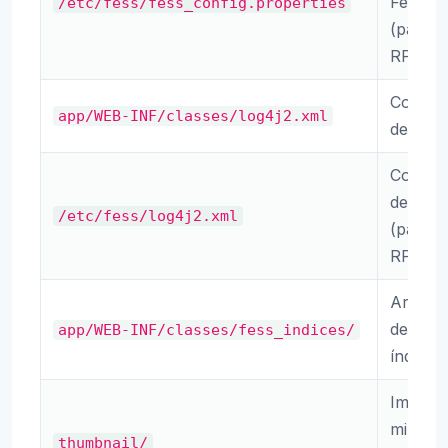
Fess
/etc/fess/fess_config.properties
(paque
RPM/D
Configu
app/WEB-INF/classes/log4j2.xml
de regi
Configu
de regi
/etc/fess/log4j2.xml
(paque
RPM/D
Archivo
definic
app/WEB-INF/classes/fess_indices/
índices
Imágen
miniatu
thumbnail/