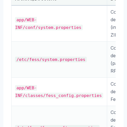
Configu
del sis
app/WEB-
(instala
INF/conf/system.properties
ZIP)
Configu
del sis
/etc/fess/system.properties
(paque
RPM/D
Configu
app/WEB-
detalla
INF/classes/fess_config.properties
Fess
Configu
detalla