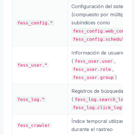
Configuración del sistema
(compuesto por múltiples
subíndices como
fess_config.*
fess_config.web_config
fess_config.scheduled_
Información de usuarios
(
,
fess_user.user
fess_user.*
,
fess_user.role
)
fess_user.group
Registros de búsqueda y cli
(
,
fess_log.*
fess_log.search_log
, etc.
fess_log.click_log
Índice temporal utilizado
fess_crawler
durante el rastreo