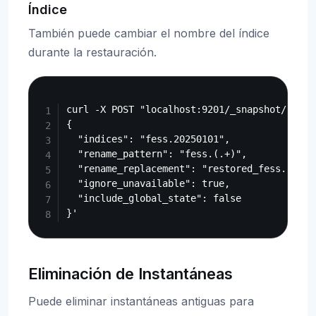
Índice
También puede cambiar el nombre del índice
durante la restauración.
Copy
curl -X POST "localhost:9201/_snapshot/fess_
{

  "indices": "fess.20250101",

  "rename_pattern": "fess.(.+)",

  "rename_replacement": "restored_fess.$1",

  "ignore_unavailable": true,

  "include_global_state": false

Eliminación de Instantáneas
Puede eliminar instantáneas antiguas para