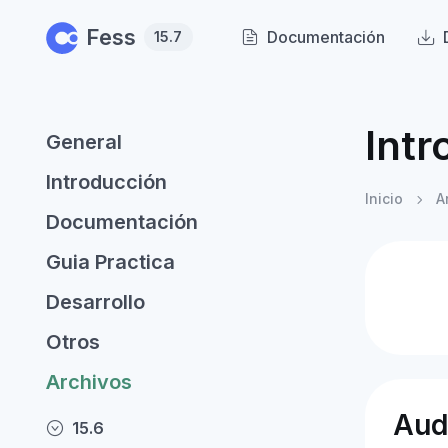
Skip to main content
Fess
Documentación
15.7
Intr
General
Introducción
Inicio
A
Documentación
Guia Practica
Desarrollo
Otros
Archivos
Aud
15.6