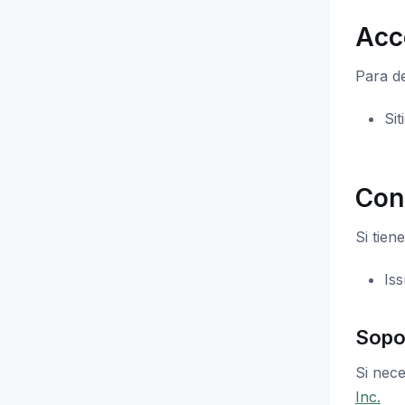
Acc
Para de
Sit
Con
Si tien
Is
Sopo
Si nec
Inc.