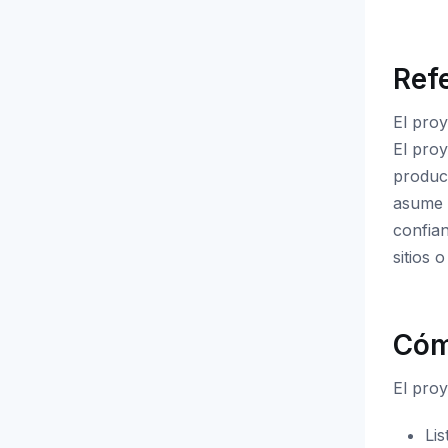
Ref
El proy
El proy
product
asume r
confian
sitios 
Cóm
El pro
Li