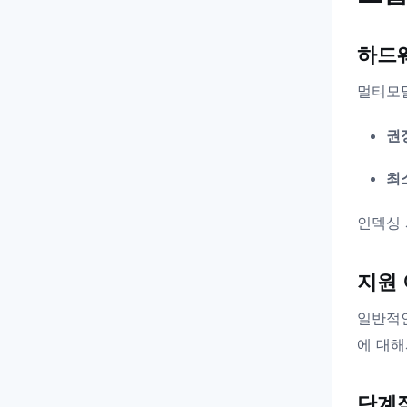
하드
멀티모달
권
최
인덱싱 
지원
일반적인
에 대해
단계