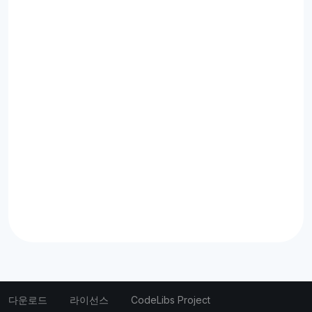
다운로드
라이선스
CodeLibs Project