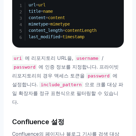
url
=
url
title
=
name
content
=
content
mimetype
=
mimetype
content_length
=
contentLength
last_modified
=
timestamp
에 리포지토리 URL을,
/
uri
username
에 인증 정보를 지정합니다. 프라이빗
password
리포지토리의 경우 액세스 토큰을
에
password
설정합니다.
으로 크롤 대상 파
include_pattern
일 확장자를 정규 표현식으로 필터링할 수 있습니
다.
Confluence 설정
Confluence의 페이지나 블로그 기사를 검색 대상