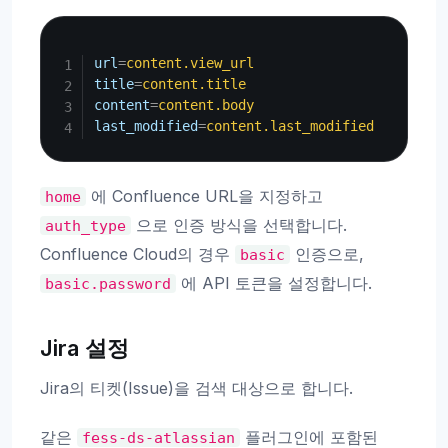
Copy
url
=
content.view_url
title
=
content.title
content
=
content.body
last_modified
=
content.last_modified
에 Confluence URL을 지정하고
home
으로 인증 방식을 선택합니다.
auth_type
Confluence Cloud의 경우
인증으로,
basic
에 API 토큰을 설정합니다.
basic.password
Jira 설정
Jira의 티켓(Issue)을 검색 대상으로 합니다.
같은
플러그인에 포함된
fess-ds-atlassian