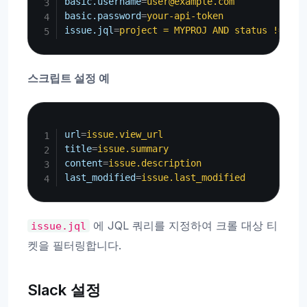
basic.username
=
user@example.com
basic.password
=
your-api-token
issue.jql
=
project = MYPROJ AND status != Clo
스크립트 설정 예
Copy
url
=
issue.view_url
title
=
issue.summary
content
=
issue.description
last_modified
=
issue.last_modified
에 JQL 쿼리를 지정하여 크롤 대상 티
issue.jql
켓을 필터링합니다.
Slack 설정