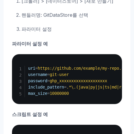
[크롤러] > [데이터스토어] > [새로 만들기]
핸들러명: GitDataStore를 선택
파라미터 설정
파라미터 설정 예
Copy
uri
=
https://github.com/example/my-repo.git
username
=
git-user
password
=
ghp_xxxxxxxxxxxxxxxxxxxx
include_pattern
=
.*\.(java|py|js|ts|md|rst|tx
max_size
=
10000000
스크립트 설정 예
Copy