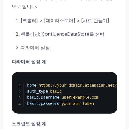
으로 합니다.
[크롤러] > [데이터스토어] > [새로 만들기]
핸들러명: ConfluenceDataStore를 선택
파라미터 설정
파라미터 설정 예
Copy
home
=
https://your-domain.atlassian.net/wiki
auth_type
=
basic
basic.username
=
user@example.com
basic.password
=
your-api-token
스크립트 설정 예