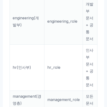
개발
부
engineering(개
문서
engineering_role
발부)
+ 공
통
문서
인사
부
문서
hr(인사부)
hr_role
+ 공
통
문서
management(경
모든
management_role
영층)
문서