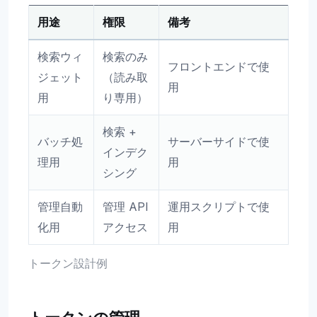
用途
権限
備考
検索ウィ
検索のみ
フロントエンドで使
ジェット
（読み取
用
用
り専用）
検索 +
バッチ処
サーバーサイドで使
インデク
理用
用
シング
管理自動
管理 API
運用スクリプトで使
化用
アクセス
用
トークン設計例