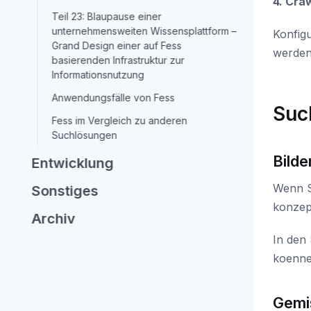
4. Cra
Teil 23: Blaupause einer
unternehmensweiten Wissensplattform –
Konfigu
Grand Design einer auf Fess
werden 
basierenden Infrastruktur zur
Informationsnutzung
Anwendungsfälle von Fess
Suc
Fess im Vergleich zu anderen
Suchlösungen
Bilde
Entwicklung
Wenn S
Sonstiges
konzep
Archiv
In den 
koenne
Gemi