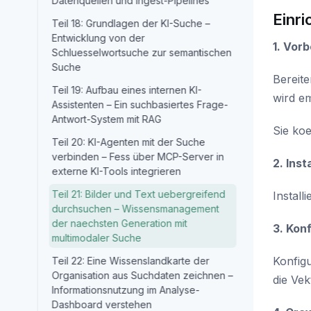
Datenquellen und Ingest-Pipelines
Einri
Teil 18: Grundlagen der KI-Suche –
Entwicklung von der
1. Vor
Schluesselwortsuche zur semantischen
Suche
Bereit
Teil 19: Aufbau eines internen KI-
wird e
Assistenten – Ein suchbasiertes Frage-
Antwort-System mit RAG
Sie ko
Teil 20: KI-Agenten mit der Suche
verbinden – Fess über MCP-Server in
2. Inst
externe KI-Tools integrieren
Teil 21: Bilder und Text uebergreifend
Install
durchsuchen – Wissensmanagement
der naechsten Generation mit
3. Kon
multimodaler Suche
Konfig
Teil 22: Eine Wissenslandkarte der
Organisation aus Suchdaten zeichnen –
die Ve
Informationsnutzung im Analyse-
Dashboard verstehen