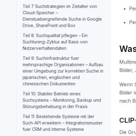
Teil 7 Suchstrategien im Zeitalter von
Pe
Cloud-Speicher –
Dienstuebergreifende Suche in Google
Pe
Drive, SharePoint und Box
Teil 8: Suchqualitat pflegen – Ein
Suchtuning-Zyklus auf Basis von
Was
Nutzerverhaltendaten
Teil 9: Suchinfrastruktur fuer
Multim
mehrsprachige Organisationen – Aufbau
Bilder,
einer Umgebung zur korrekten Suche in
japanischen, englischen und
chinesischen Dokumenten
Wenn S
Bilder 
Teil 10: Stabiler Betrieb eines
Suchsystems – Monitoring, Backup und
nach Bi
Störungsbehebung in der Praxis
Teil 11: Bestehende Systeme mit der
CLIP
Such-API erweitern – Integrationsmuster
fuer CRM und interne Systeme
Die Gr