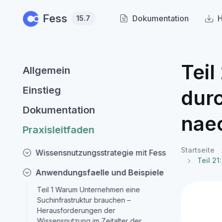
Skip to main content
Fess
Dokumentation
H
15.7
Teil
Allgemein
Einstieg
dur
Dokumentation
nae
Praxisleitfaden
Startseite
Wissensnutzungsstrategie mit Fess
Teil 2
Anwendungsfaelle und Beispiele
Teil 1 Warum Unternehmen eine
Suchinfrastruktur brauchen –
Herausforderungen der
Wissensnutzung im Zeitalter der