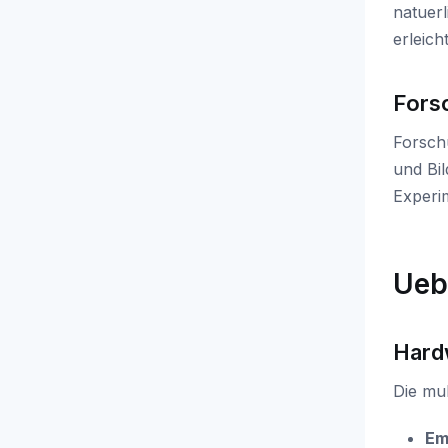
natuer
erleicht
Fors
Forsch
und Bi
Experim
Ueb
Hard
Die mu
Em