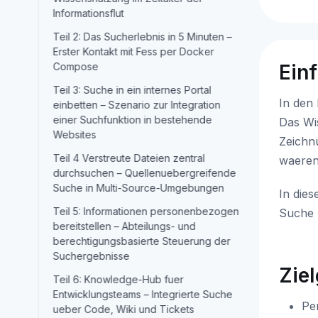
Informationsflut
Teil 2: Das Sucherlebnis in 5 Minuten –
Erster Kontakt mit Fess per Docker
Compose
Ein
Teil 3: Suche in ein internes Portal
In den 
einbetten – Szenario zur Integration
einer Suchfunktion in bestehende
Das Wi
Websites
Zeichn
Teil 4 Verstreute Dateien zentral
waeren
durchsuchen – Quellenuebergreifende
Suche in Multi-Source-Umgebungen
In dies
Teil 5: Informationen personenbezogen
Suche 
bereitstellen – Abteilungs- und
berechtigungsbasierte Steuerung der
Suchergebnisse
Zie
Teil 6: Knowledge-Hub fuer
Entwicklungsteams – Integrierte Suche
Pe
ueber Code, Wiki und Tickets