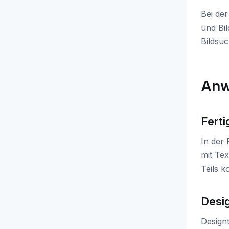
Bei de
und Bil
Bildsuc
Anw
Ferti
In der 
mit Tex
Teils 
Desi
Design