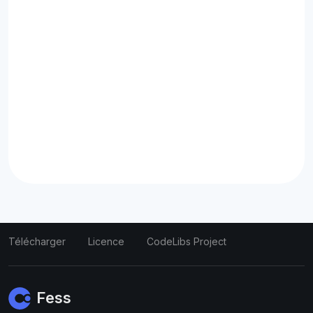
Télécharger
Licence
CodeLibs Project
Fess