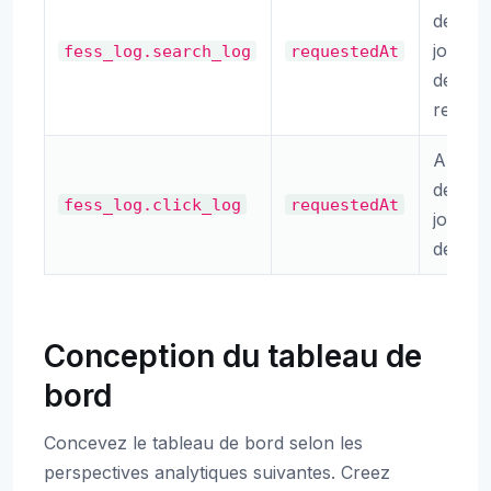
des
journa
fess_log.search_log
requestedAt
de
recher
Analys
des
fess_log.click_log
requestedAt
journa
de clic
Conception du tableau de
bord
Concevez le tableau de bord selon les
perspectives analytiques suivantes. Creez