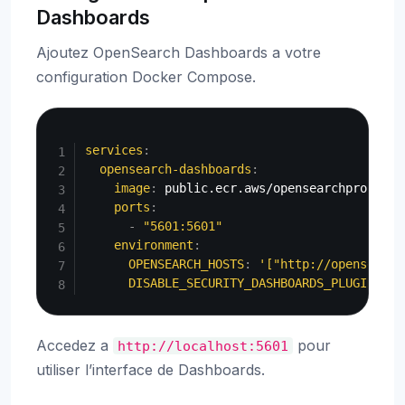
Dashboards
Ajoutez OpenSearch Dashboards a votre
configuration Docker Compose.
Copy
services
:
opensearch-dashboards
:
image
:
 public.ecr.aws/opensearchproject/
ports
:
-
"5601:5601"
environment
:
OPENSEARCH_HOSTS
:
'["http://opensearch
DISABLE_SECURITY_DASHBOARDS_PLUGIN
:
"t
Accedez a
pour
http://localhost:5601
utiliser l’interface de Dashboards.