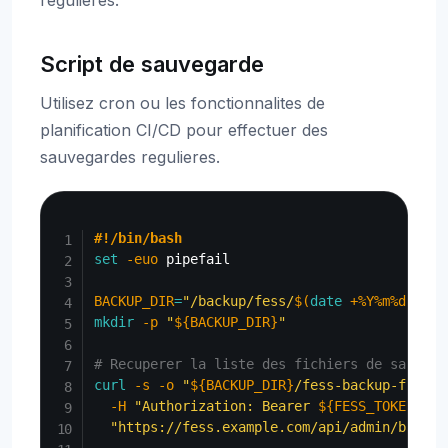
regulieres.
Script de sauvegarde
Utilisez cron ou les fonctionnalites de
planification CI/CD pour effectuer des
sauvegardes regulieres.
Copy
#!/bin/bash
set
-euo
 pipefail

BACKUP_DIR
=
"/backup/fess/
$(
date
 +%Y%m%d
)
"
mkdir
-p
"
${BACKUP_DIR}
"
# Recuperer la liste des fichiers de sauvega
curl
-s
-o
"
${BACKUP_DIR}
/fess-backup-files.
-H
"Authorization: Bearer 
${FESS_TOKEN}
"
\
"https://fess.example.com/api/admin/backup