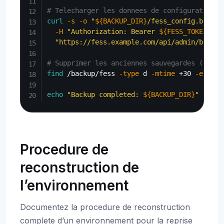
# Telecharger les donnees de configuration (
curl
-s
-o
"
${BACKUP_DIR}
/fess_config.bulk"
-H
"Authorization: Bearer 
${FESS_TOKEN}
"
\
"https://fess.example.com/api/admin/backup
# Supprimer les anciennes sauvegardes (plus 
find
 /backup/fess 
-type
 d 
-mtime
 +30 
-exec
r
echo
"Backup completed: 
${BACKUP_DIR}
"
Procedure de
reconstruction de
l’environnement
Documentez la procedure de reconstruction
complete d’un environnement pour la reprise