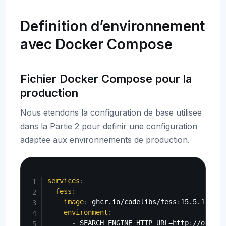
Definition d’environnement
avec Docker Compose
Fichier Docker Compose pour la
production
Nous etendons la configuration de base utilisee
dans la Partie 2 pour definir une configuration
adaptee aux environnements de production.
Copy
services
:
fess
:
image
:
 ghcr.io/codelibs/fess
:
15.5.1

environment
:
-
 SEARCH_ENGINE_HTTP_URL=http
:
//opense