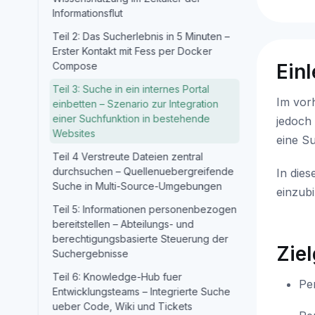
Informationsflut
Teil 2: Das Sucherlebnis in 5 Minuten –
Erster Kontakt mit Fess per Docker
Compose
Einl
Teil 3: Suche in ein internes Portal
Im vorh
einbetten – Szenario zur Integration
einer Suchfunktion in bestehende
jedoch
Websites
eine Su
Teil 4 Verstreute Dateien zentral
durchsuchen – Quellenuebergreifende
In dies
Suche in Multi-Source-Umgebungen
einzubi
Teil 5: Informationen personenbezogen
bereitstellen – Abteilungs- und
berechtigungsbasierte Steuerung der
Zie
Suchergebnisse
Teil 6: Knowledge-Hub fuer
Per
Entwicklungsteams – Integrierte Suche
ueber Code, Wiki und Tickets