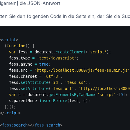
llgemein] die JSON-Antwort.
ten Sie den folgenden Code in die Seite ein, der Sie die 
<
script
>
(
function
(
)
{
var
 fess 
=
 document
.
createElement
(
'script'
)
;
    fess
.
type 
=
'text/javascript'
;
    fess
.
async 
=
true
;
    fess
.
src 
=
'http://localhost:8080/js/fess-ss.min.js'
    fess
.
charset 
=
'utf-8'
;
    fess
.
setAttribute
(
'id'
,
'fess-ss'
)
;
    fess
.
setAttribute
(
'fess-url'
,
'http://localhost:8080
var
 s 
=
 document
.
getElementsByTagName
(
'script'
)
[
0
]
;
    s
.
parentNode
.
insertBefore
(
fess
,
 s
)
;
}
)
(
)
;
</
script
>
<
fess:
search
>
</
fess:
search
>