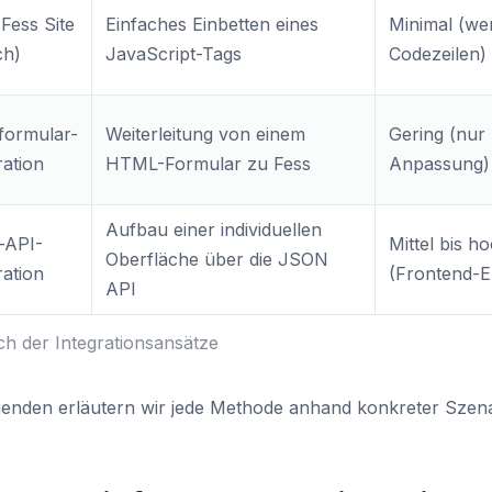
Fess Site
Einfaches Einbetten eines
Minimal (we
ch)
JavaScript-Tags
Codezeilen)
formular-
Weiterleitung von einem
Gering (nu
ration
HTML-Formular zu Fess
Anpassung)
Aufbau einer individuellen
-API-
Mittel bis h
Oberfläche über die JSON
ration
(Frontend-E
API
ch der Integrationsansätze
genden erläutern wir jede Methode anhand konkreter Szena