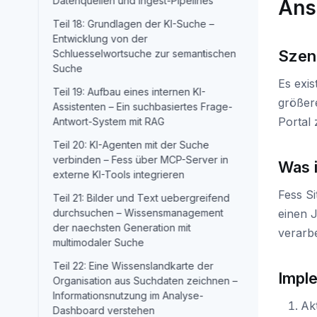
Datenquellen und Ingest-Pipelines
Ansa
Teil 18: Grundlagen der KI-Suche –
Entwicklung von der
Szen
Schluesselwortsuche zur semantischen
Suche
Es exis
Teil 19: Aufbau eines internen KI-
größer
Assistenten – Ein suchbasiertes Frage-
Portal
Antwort-System mit RAG
Teil 20: KI-Agenten mit der Suche
verbinden – Fess über MCP-Server in
Was 
externe KI-Tools integrieren
Fess Si
Teil 21: Bilder und Text uebergreifend
durchsuchen – Wissensmanagement
einen J
der naechsten Generation mit
verarbe
multimodaler Suche
Teil 22: Eine Wissenslandkarte der
Impl
Organisation aus Suchdaten zeichnen –
Informationsnutzung im Analyse-
Akt
Dashboard verstehen