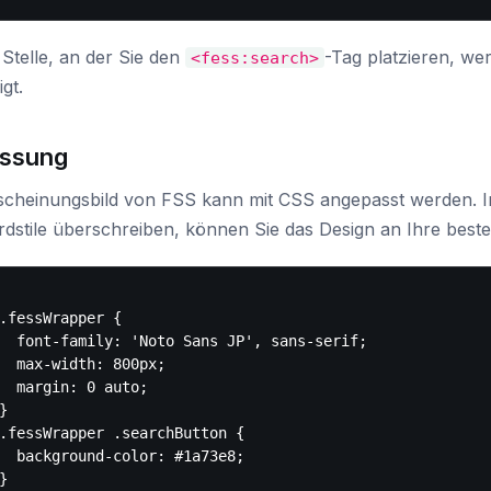
Stelle, an der Sie den
-Tag platzieren, w
<fess:search>
gt.
ssung
scheinungsbild von FSS kann mit CSS angepasst werden. Ind
rdstile überschreiben, können Sie das Design an Ihre bes
.fessWrapper {

  font-family: 'Noto Sans JP', sans-serif;

  max-width: 800px;

  margin: 0 auto;

}

.fessWrapper .searchButton {

  background-color: #1a73e8;
