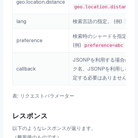
geo.location.distance
geo.location.distance=
lang
検索言語の指定。 (例)
lang
検索時のシャードを指定する
preference
(例)
preference=abc
JSONPを利用する場合のコ
callback
ク名。JSONPを利用しない
定する必要はありません。
表: リクエストパラメーター
レスポンス
以下のようなレスポンスが返ります。
（整形後のものです）