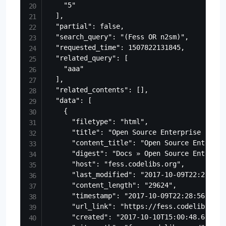
    "5"

  ],

  "partial": false,

  "search_query": "(Fess OR n2sm)",

  "requested_time": 1507822131845,

  "related_query": [

    "aaa"

  ],

  "related_contents": [],

  "data": [

    {

      "filetype": "html",

      "title": "Open Source Enterprise Searc
      "content_title": "Open Source Enterpri
      "digest": "Docs » Open Source Enterpri
      "host": "fess.codelibs.org",

      "last_modified": "2017-10-09T22:28:56.0
      "content_length": "29624",

      "timestamp": "2017-10-09T22:28:56.000Z"
      "url_link": "https://fess.codelibs.org/
      "created": "2017-10-10T15:00:48.609Z",
