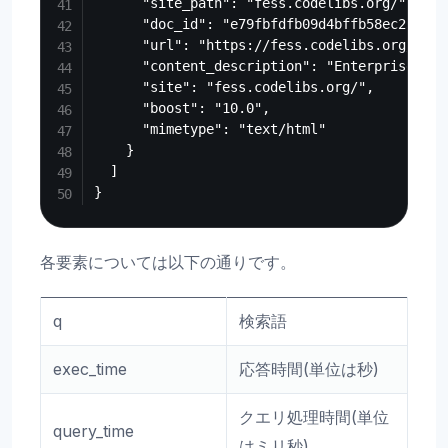
      "site_path": "fess.codelibs.org/",

      "doc_id": "e79fbfdfb09d4bffb58ec230c68f
      "url": "https://fess.codelibs.org/",

      "content_description": "Enterprise Sea
      "site": "fess.codelibs.org/",

      "boost": "10.0",

      "mimetype": "text/html"

    }

  ]

各要素については以下の通りです。
q
検索語
exec_time
応答時間(単位は秒)
クエリ処理時間(単位
query_time
はミリ秒)