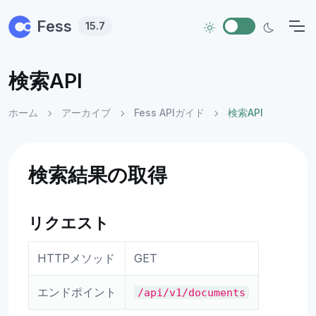
Skip to main content
Fess
15.7
検索API
ホーム
アーカイブ
Fess APIガイド
検索API
検索結果の取得
リクエスト
HTTPメソッド
GET
エンドポイント
/api/v1/documents