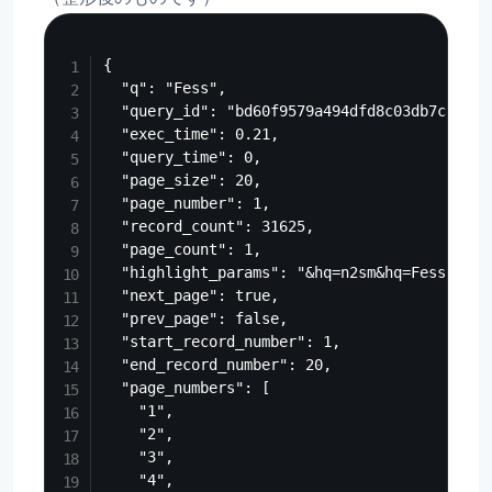
Copy
{

  "q": "Fess",

  "query_id": "bd60f9579a494dfd8c03db7c8aa905
  "exec_time": 0.21,

  "query_time": 0,

  "page_size": 20,

  "page_number": 1,

  "record_count": 31625,

  "page_count": 1,

  "highlight_params": "&hq=n2sm&hq=Fess",

  "next_page": true,

  "prev_page": false,

  "start_record_number": 1,

  "end_record_number": 20,

  "page_numbers": [

    "1",

    "2",

    "3",

    "4",
