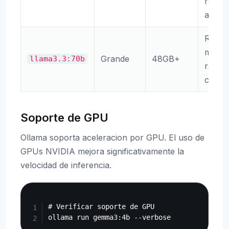
respu
alta c
Respu
maxima
Grande
48GB+
llama3.3:70b
razon
compl
Soporte de GPU
Ollama soporta aceleracion por GPU. El uso de
GPUs NVIDIA mejora significativamente la
velocidad de inferencia.
Copy
# Verificar soporte de GPU
