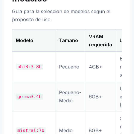
Guia para la seleccion de modelos segun el
proposito de uso.
VRAM
Modelo
Tamano
Uso
requerida
Entorn
Pequeno
4GB+
respu
phi3:3.8b
simple
Uso g
Pequeno-
6GB+
equili
gemma3:4b
Medio
(pred
Cuand
requi
Medio
8GB+
mistral:7b