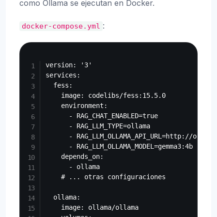
como Ollama se ejecutan en Docker.
:
docker-compose.yml
Copy
version: '3'

services:

  fess:

    image: codelibs/fess:15.5.0

    environment:

      - RAG_CHAT_ENABLED=true

      - RAG_LLM_TYPE=ollama

      - RAG_LLM_OLLAMA_API_URL=http://ollama:
      - RAG_LLM_OLLAMA_MODEL=gemma3:4b

    depends_on:

      - ollama

    # ... otras configuraciones

  ollama:

    image: ollama/ollama
