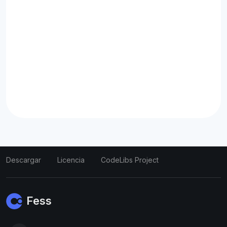
Descargar
Licencia
CodeLibs Project
Fess