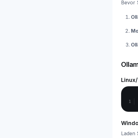
Bevor 
Ol
Mo
Ol
Ollam
Linux
Wind
Laden S