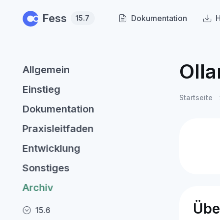
Skip to main content
Fess
Dokumentation
H
15.7
Oll
Allgemein
Einstieg
Startseite
Dokumentation
Praxisleitfaden
Entwicklung
Sonstiges
Archiv
Übe
15.6