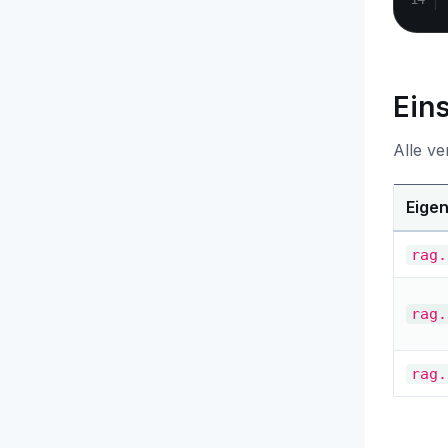
Ein
Alle ve
Eige
rag.
rag.
rag.