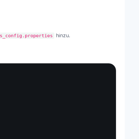
hinzu.
s_config.properties
Copy