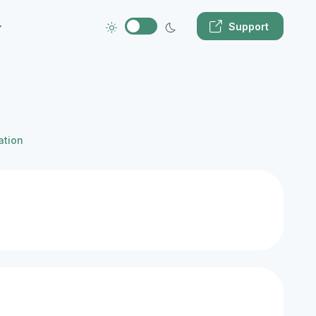
Support
ation