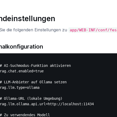
ndeinstellungen
Sie die folgenden Einstellungen zu
app/WEB-INF/conf/fes
alkonfiguration
# AI-Suchmodus-Funktion aktivieren

rag.chat.enabled=true

# LLM-Anbieter auf Ollama setzen

rag.llm.type=ollama

# Ollama-URL (lokale Umgebung)

rag.llm.ollama.api.url=http://localhost:11434

# Zu verwendendes Modell
