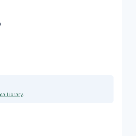
)
ma Library
.