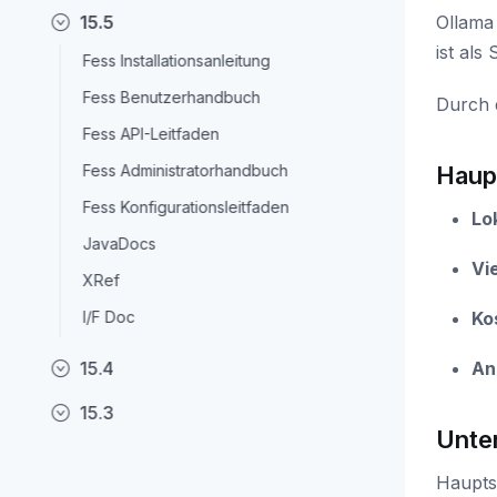
15.5
Ollama
ist als
Fess Installationsanleitung
Fess Benutzerhandbuch
Durch 
Fess API-Leitfaden
Fess Administratorhandbuch
Haup
Fess Konfigurationsleitfaden
Lo
JavaDocs
Vi
XRef
I/F Doc
Ko
15.4
An
15.3
Unte
Haupts