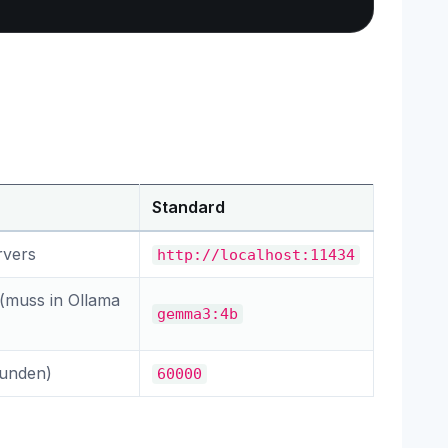
Standard
rvers
http://localhost:11434
(muss in Ollama
gemma3:4b
kunden)
60000