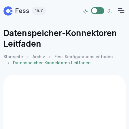
Skip to main content
Fess
15.7
Datenspeicher-Konnektoren
Leitfaden
Startseite
Archiv
Fess Konfigurationsleitfaden
Datenspeicher-Konnektoren Leitfaden