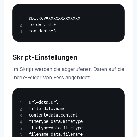
Copy
api.key=xxxxxxxxxxxxx

folder.id=0

Skript-Einstellungen
Im Skript werden die abgerufenen Daten auf die
Index-Felder von Fess abgebildet:
Copy
url=data.url

title=data.name

content=data.content

mimetype=data.mimetype

filetype=data.filetype

filename=data.filename
