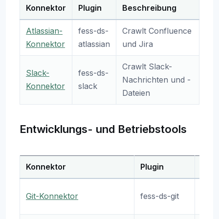
Konnektor
Plugin
Beschreibung
Atlassian-
fess-ds-
Crawlt Confluence
Konnektor
atlassian
und Jira
Crawlt Slack-
Slack-
fess-ds-
Nachrichten und -
Konnektor
slack
Dateien
Entwicklungs- und Betriebstools
Konnektor
Plugin
Besc
Craw
Git-Konnektor
fess-ds-git
Repo