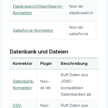
Ruft
Elasticsearch/OpenSearch-
fess-ds-
Elas
Konnektor
elasticsearch
ab
fess-ds-
Salesforce-Konnektor
Craw
salesforce
Datenbank und Dateien
Konnektor
Plugin
Beschreibung
Ruft Daten aus
Datenbank-
fess-
JDBC-
Konnektor
ds-db
kompatiblen
Datenbanken ab
CSV-
fess-
Ruft Daten aus