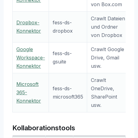
Konnektor
von Box.com
Crawlt Dateien
Dropbox-
fess-ds-
und Ordner
Konnektor
dropbox
von Dropbox
Google
Crawlt Google
fess-ds-
Workspace-
Drive, Gmail
gsuite
Konnektor
usw.
Crawlt
Microsoft
fess-ds-
OneDrive,
365-
microsoft365
SharePoint
Konnektor
usw.
Kollaborationstools