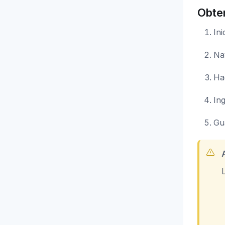
Obte
Ini
Na
Ha
In
Gu