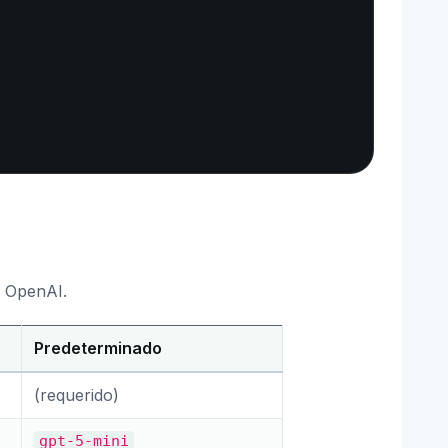
e OpenAI.
Predeterminado
(requerido)
gpt-5-mini