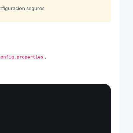
onfiguracion seguros
.
config.properties
Copy