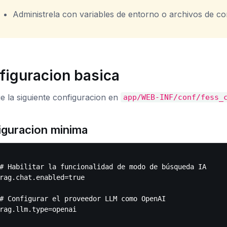
Administrela con variables de entorno o archivos de c
figuracion basica
e la siguiente configuracion en
app/WEB-INF/conf/fess_
iguracion minima
# Habilitar la funcionalidad de modo de búsqueda IA

rag.chat.enabled=true

# Configurar el proveedor LLM como OpenAI

rag.llm.type=openai
