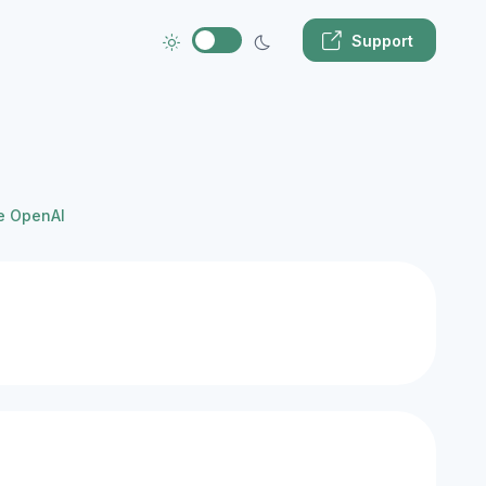
Support
e OpenAI