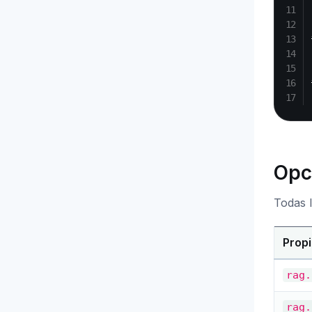
Opc
Todas l
Prop
rag.
rag.