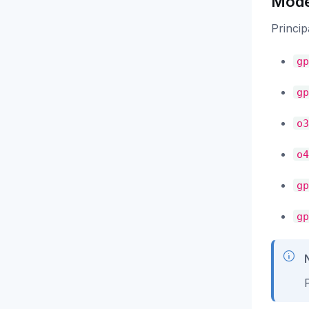
Mode
Princi
gp
gp
o3
o4
gp
gp