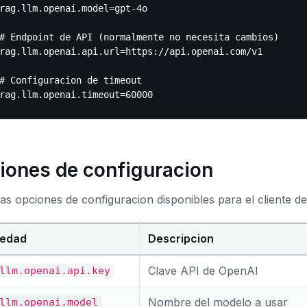
rag.llm.openai.model=gpt-4o

# Endpoint de API (normalmente no necesita cambios)

rag.llm.openai.api.url=https://api.openai.com/v1

# Configuracion de timeout

iones de configuracion
as opciones de configuracion disponibles para el cliente d
iedad
Descripcion
Clave API de OpenAI
llm.openai.api.key
Nombre del modelo a usar
llm.openai.model