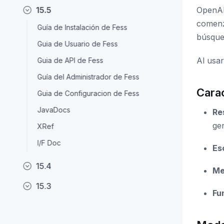
15.5
OpenAI
comenz
Guía de Instalación de Fess
búsque
Guia de Usuario de Fess
Al usar
Guia de API de Fess
Guía del Administrador de Fess
Carac
Guia de Configuracion de Fess
JavaDocs
Re
ge
XRef
I/F Doc
Es
15.4
Me
15.3
Fu