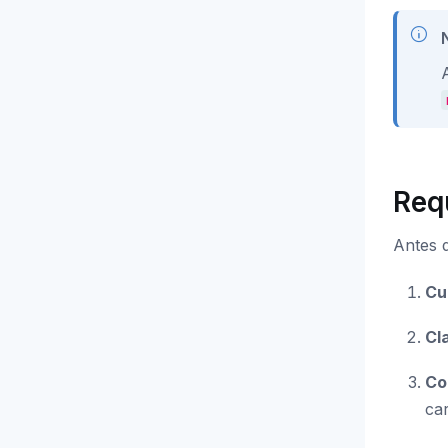
Req
Antes d
Cu
Cl
Co
ca