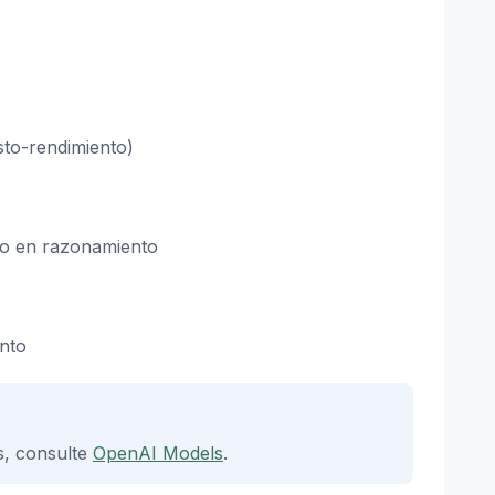
sto-rendimiento)
do en razonamiento
ento
s, consulte
OpenAI Models
.