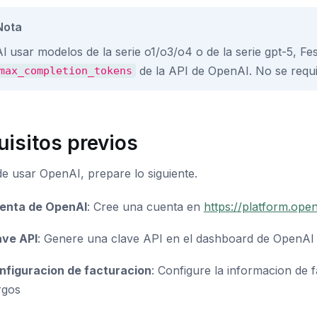
Nota
Al usar modelos de la serie o1/o3/o4 o de la serie gpt-5, Fe
de la API de OpenAI. No se requ
max_completion_tokens
uisitos previos
e usar OpenAI, prepare lo siguiente.
enta de OpenAI
: Cree una cuenta en
https://platform.ope
ave API
: Genere una clave API en el dashboard de OpenAI
nfiguracion de facturacion
: Configure la informacion de 
rgos