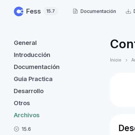
Skip to main content
Fess
Documentación
15.7
Con
General
Introducción
Inicio
A
Documentación
Guia Practica
Desarrollo
Otros
Archivos
Des
15.6