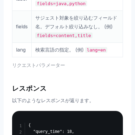
fields=java,python
サジェスト対象を絞り込むフィールド
fields
名。デフォルト絞り込みなし。 (例)
fields=content,title
lang
検索言語の指定。 (例)
lang=en
リクエストパラメーター
レスポンス
以下のようなレスポンスが返ります。
Copy
{

  "query_time": 18,
