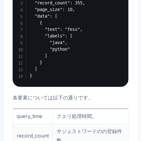
  "record_count": 355,

  "page_size": 10,

  "data": [

    {

      "text": "fess",

      "labels": [

        "java",

        "python"

      ]

    }

  ]

各要素については以下の通りです。
query_time
クエリ処理時間。
サジェストワードのの登録件
record_count
数。