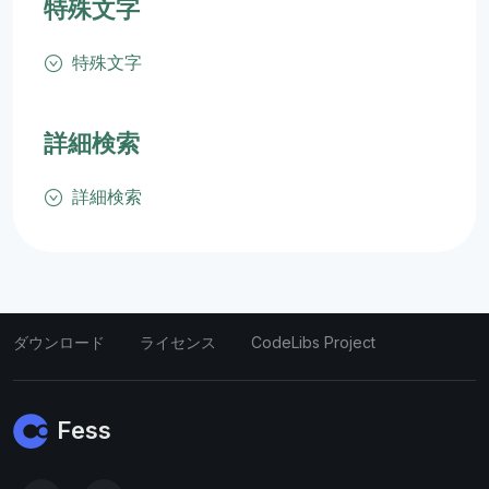
特殊文字
特殊文字
詳細検索
詳細検索
ダウンロード
ライセンス
CodeLibs Project
Fess