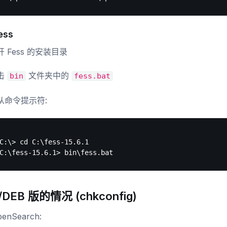
ess
开 Fess 的安装目录
击
文件夹中的
bin
fess.bat
从命令提示符:
C:\> cd C:\fess-15.6.1

DEB 版的情况 (chkconfig)
enSearch: