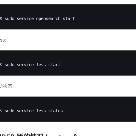
ss:
动状态: