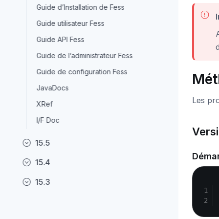
Guide d’Installation de Fess
Guide utilisateur Fess
Guide API Fess
Guide de l’administrateur Fess
Guide de configuration Fess
Mét
JavaDocs
Les pro
XRef
I/F Doc
Vers
15.5
Démar
15.4
15.3