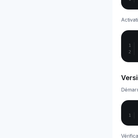
Activa
Vers
Démarr
Vérific