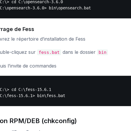
C:\> cd C:\opensearch-3.6.0

rage de Fess
rez le répertoire d’installation de Fess
uble-cliquez sur
dans le dossier
fess.bat
bin
uis l’invite de commandes
C:\> cd C:\fess-15.6.1

ion RPM/DEB (chkconfig)