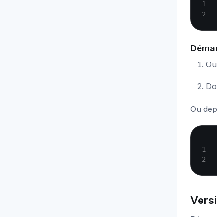
Démar
Ouv
Do
Ou dep
Vers