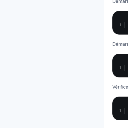
Démarr
Démarr
Vérific