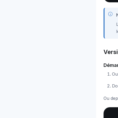
l
Vers
Démar
Ouv
Do
Ou dep