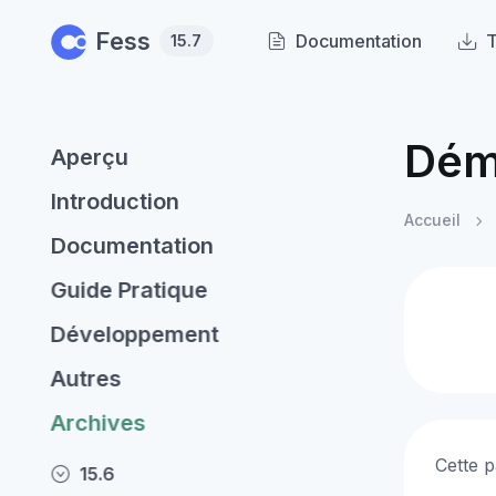
Skip to main content
Fess
Documentation
T
15.7
Déma
Aperçu
Introduction
Accueil
Documentation
Guide Pratique
Développement
Autres
Archives
Cette p
15.6