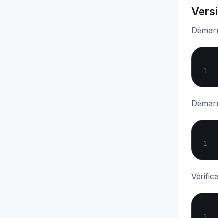
Vers
Démarr
Démarr
Vérific