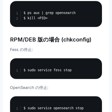
Copy
$ ps aux | grep opensearch

RPM/DEB 版の場合 (chkconfig)
Fess の停止:
Copy
OpenSearch の停止:
Copy