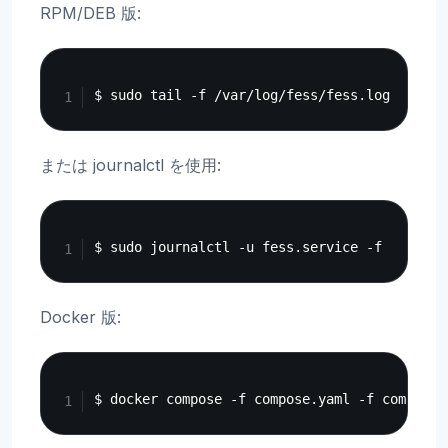
RPM/DEB 版:
Copy
または journalctl を使用:
Copy
Docker 版:
Copy