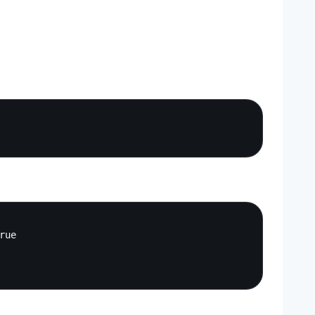
Copy
Copy
ue
