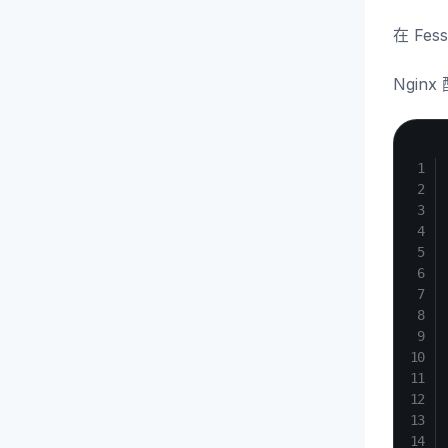
在 Fes
Nginx