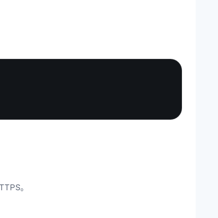
Copy
TTPS。