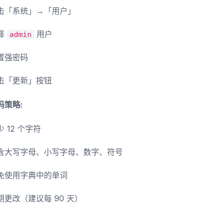
击「系统」→「用户」
择
用户
admin
置强密码
击「更新」按钮
码策略:
少 12 个字符
含大写字母、小写字母、数字、符号
免使用字典中的单词
期更改（建议每 90 天）