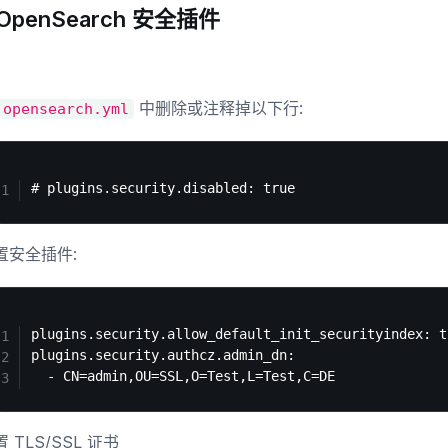
OpenSearch 安全插件
中删除或注释掉以下行:
opensearch.yml
置安全插件:
plugins.security.allow_default_init_securityindex: tr
plugins.security.authcz.admin_dn:

 TLS/SSL 证书