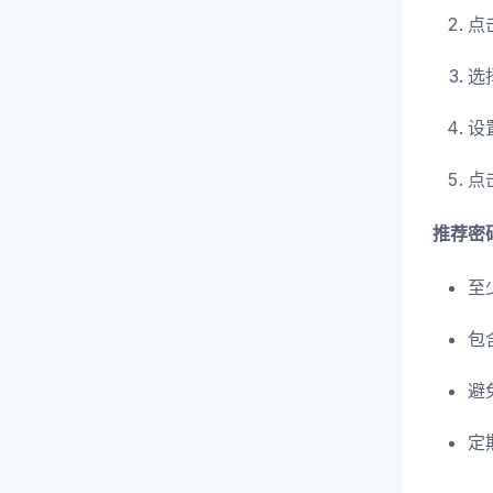
点
选
设
点
推荐密
至
包
避
定