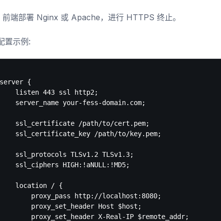
s 前端部署 Nginx 或 Apache，进行 HTTPS 终止。
 配置示例:
server {

    listen 443 ssl http2;

    server_name your-fess-domain.com;

    ssl_certificate /path/to/cert.pem;

    ssl_certificate_key /path/to/key.pem;

    ssl_protocols TLSv1.2 TLSv1.3;

    ssl_ciphers HIGH:!aNULL:!MD5;

    location / {

        proxy_pass http://localhost:8080;

        proxy_set_header Host $host;

        proxy_set_header X-Real-IP $remote_addr;
