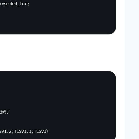
rwarded_for;

Copy
密码]
