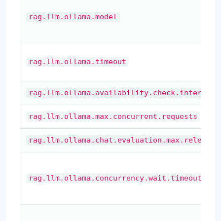
rag.llm.ollama.model
rag.llm.ollama.timeout
rag.llm.ollama.availability.check.interval
rag.llm.ollama.max.concurrent.requests
rag.llm.ollama.chat.evaluation.max.relevant
rag.llm.ollama.concurrency.wait.timeout