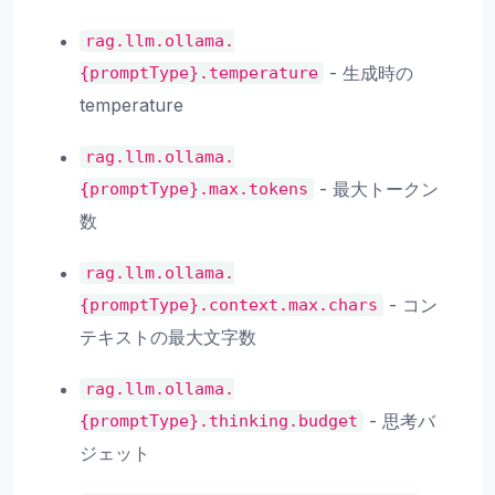
rag.llm.ollama.
- 生成時の
{promptType}.temperature
temperature
rag.llm.ollama.
- 最大トークン
{promptType}.max.tokens
数
rag.llm.ollama.
- コン
{promptType}.context.max.chars
テキストの最大文字数
rag.llm.ollama.
- 思考バ
{promptType}.thinking.budget
ジェット