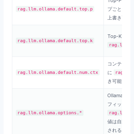
Top-Pサ
プごとに
rag.llm.ollama.default.top.p
r
上書き可能
Top-Kサ
rag.llm.ollama.default.top.k
rag.llm.o
コンテキス
に
rag.llm.ollama.default.num.ctx
rag.ll
き可能
Ollama
フィックス
rag.llm.ollama.options.*
rag.llm.o
値は自動的にIn
される