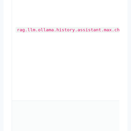
rag.llm.ollama.history.assistant.max.chars