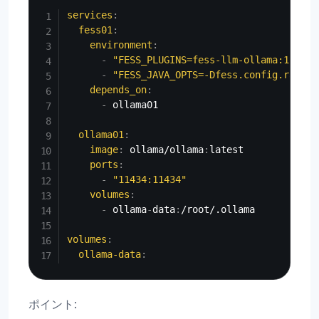
services
:
fess01
:
environment
:
-
"FESS_PLUGINS=fess-llm-ollama:15.6.0
-
"FESS_JAVA_OPTS=-Dfess.config.rag.ch
depends_on
:
-
 ollama01

ollama01
:
image
:
 ollama/ollama
:
latest

ports
:
-
"11434:11434"
volumes
:
-
 ollama
-
data
:
/root/.ollama

volumes
:
ollama-data
:
ポイント: