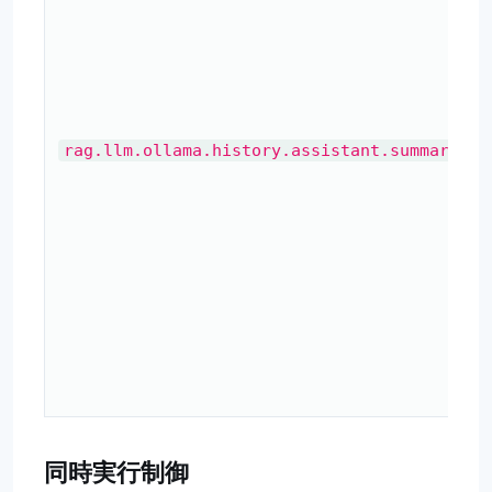
rag.llm.ollama.history.assistant.summary.ma
同時実行制御