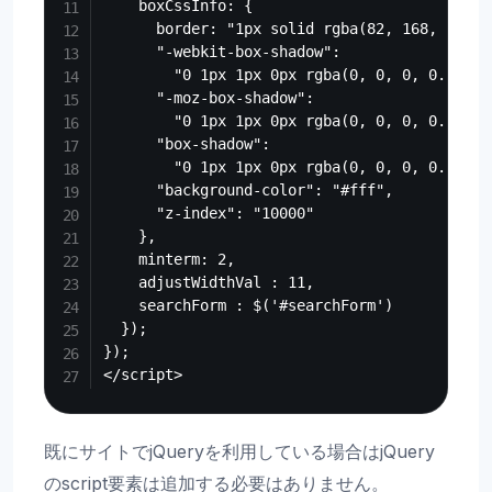
    boxCssInfo: {

      border: "1px solid rgba(82, 168, 236, 0
      "-webkit-box-shadow":

        "0 1px 1px 0px rgba(0, 0, 0, 0.1), 0
      "-moz-box-shadow":

        "0 1px 1px 0px rgba(0, 0, 0, 0.1), 0
      "box-shadow":

        "0 1px 1px 0px rgba(0, 0, 0, 0.1), 0
      "background-color": "#fff",

      "z-index": "10000"

    },

    minterm: 2,

    adjustWidthVal : 11,

    searchForm : $('#searchForm')

  });

});

既にサイトでjQueryを利用している場合はjQuery
のscript要素は追加する必要はありません。