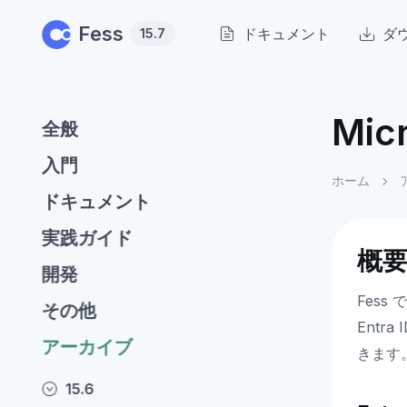
Skip to main content
Fess
ドキュメント
ダ
15.7
Mic
全般
入門
ホーム
ドキュメント
実践ガイド
概
開発
Fess
その他
Entr
アーカイブ
きます
15.6