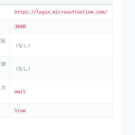
https://login.microsoftonline.com/
3600
マ区
（なし）
区切
（なし）
（カ
mail
true