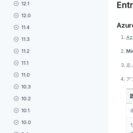
En
12.1
12.0
Azu
11.4
Az
11.3
11.2
Mi
11.1
左
11.0
ア
10.3
10.2
10.1
10.0