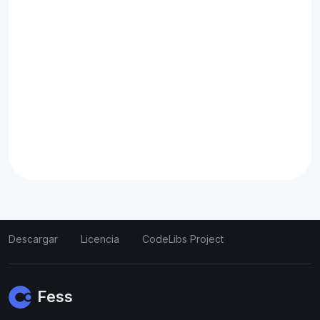
Descargar
Licencia
CodeLibs Project
Fess