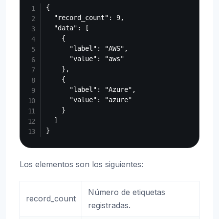
{

  "record_count": 9,

  "data": [

    {

      "label": "AWS",

      "value": "aws"

    },

    {

      "label": "Azure",

      "value": "azure"

    }

  ]

Los elementos son los siguientes:
Número de etiquetas
record_count
registradas.