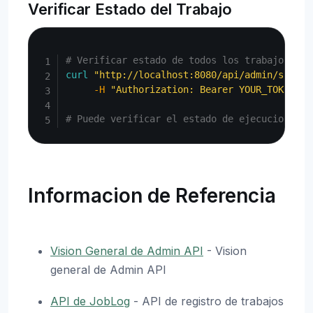
Verificar Estado del Trabajo
Copy
# Verificar estado de todos los trabajos
curl
"http://localhost:8080/api/admin/schedu
-H
"Authorization: Bearer YOUR_TOKEN"
# Puede verificar el estado de ejecucion con
Informacion de Referencia
Vision General de Admin API
- Vision
general de Admin API
API de JobLog
- API de registro de trabajos