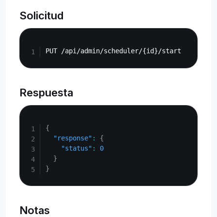
Solicitud
Copy
Respuesta
Copy
{
"response"
:
{
"status"
:
0
}
}
Notas