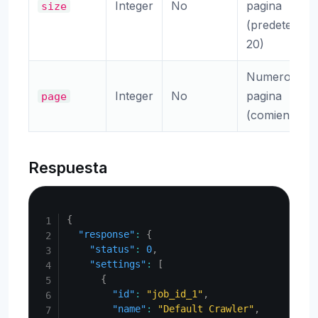
Integer
No
pagina
size
(predetermin
20)
Numero de
Integer
No
pagina
page
(comienza en
Respuesta
Copy
{
"response"
:
{
"status"
:
0
,
"settings"
:
[
{
"id"
:
"job_id_1"
,
"name"
:
"Default Crawler"
,