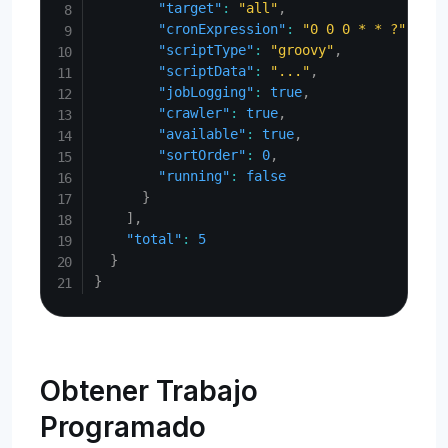
"target"
:
"all"
,
"cronExpression"
:
"0 0 0 * * ?"
,
"scriptType"
:
"groovy"
,
"scriptData"
:
"..."
,
"jobLogging"
:
true
,
"crawler"
:
true
,
"available"
:
true
,
"sortOrder"
:
0
,
"running"
:
false
}
]
,
"total"
:
5
}
}
Obtener Trabajo
Programado