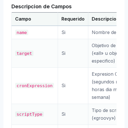
Descripcion de Campos
Campo
Requerido
Descripcion
Si
Nombre del trab
name
Objetivo de ejec
Si
(«all» u objetivo
target
especifico)
Expresion Cron
(segundos minu
Si
cronExpression
horas dia mes di
semana)
Tipo de script
Si
scriptType
(«groovy»)