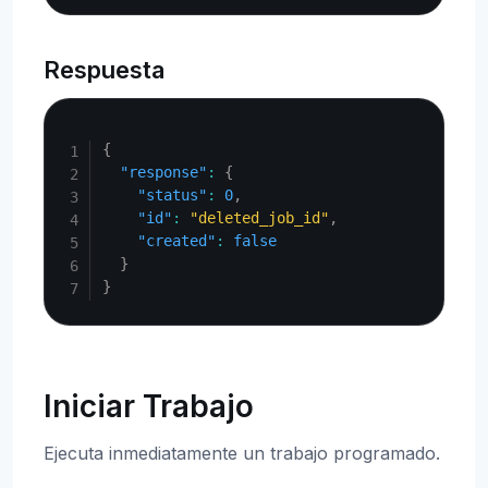
Respuesta
Copy
{
"response"
:
{
"status"
:
0
,
"id"
:
"deleted_job_id"
,
"created"
:
false
}
}
Iniciar Trabajo
Ejecuta inmediatamente un trabajo programado.