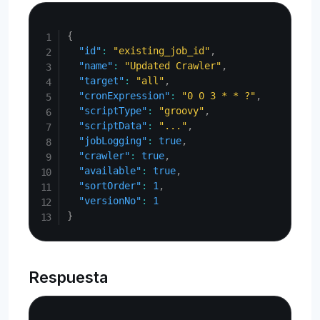
Copy
{
"id"
:
"existing_job_id"
,
"name"
:
"Updated Crawler"
,
"target"
:
"all"
,
"cronExpression"
:
"0 0 3 * * ?"
,
"scriptType"
:
"groovy"
,
"scriptData"
:
"..."
,
"jobLogging"
:
true
,
"crawler"
:
true
,
"available"
:
true
,
"sortOrder"
:
1
,
"versionNo"
:
1
}
Respuesta
Copy