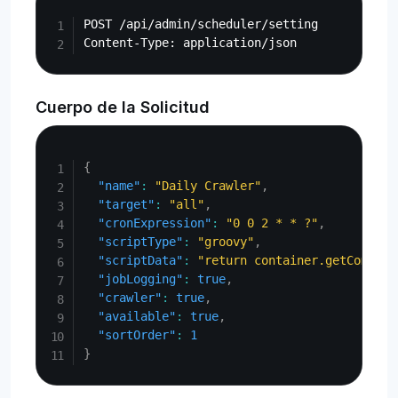
Copy
POST /api/admin/scheduler/setting

Cuerpo de la Solicitud
Copy
{
"name"
:
"Daily Crawler"
,
"target"
:
"all"
,
"cronExpression"
:
"0 0 2 * * ?"
,
"scriptType"
:
"groovy"
,
"scriptData"
:
"return container.getCompone
"jobLogging"
:
true
,
"crawler"
:
true
,
"available"
:
true
,
"sortOrder"
:
1
}