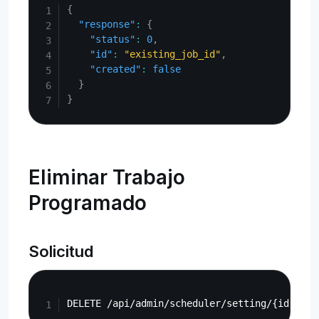
{
"response"
:
{
"status"
:
0
,
"id"
:
"existing_job_id"
,
"created"
:
false
}
}
Eliminar Trabajo
Programado
Solicitud
Copy