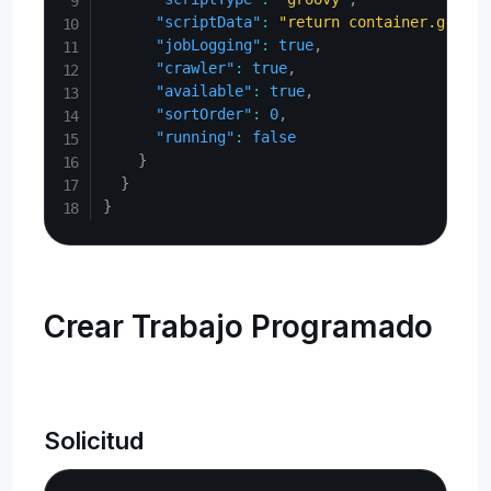
"scriptData"
:
"return container.getCom
"jobLogging"
:
true
,
"crawler"
:
true
,
"available"
:
true
,
"sortOrder"
:
0
,
"running"
:
false
}
}
}
Crear Trabajo Programado
Solicitud