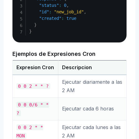
"status"
:
0
,
"id"
:
"new_job_id"
,
"created"
:
true
}
}
Ejemplos de Expresiones Cron
Expresion Cron
Descripcion
Ejecutar diariamente a las
0
0
2
*
*
?
2 AM
0
0
0/6
*
*
Ejecutar cada 6 horas
?
Ejecutar cada lunes a las
0
0
2
*
*
2 AM
MON