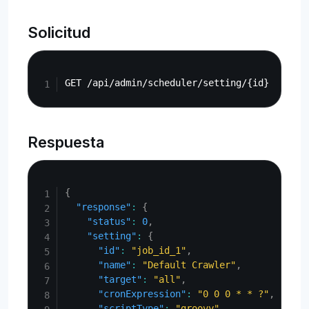
Solicitud
Copy
Respuesta
Copy
{
"response"
:
{
"status"
:
0
,
"setting"
:
{
"id"
:
"job_id_1"
,
"name"
:
"Default Crawler"
,
"target"
:
"all"
,
"cronExpression"
:
"0 0 0 * * ?"
,
"scriptType"
:
"groovy"
,