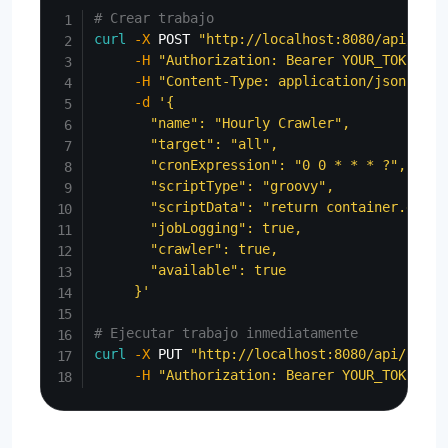
# Crear trabajo
curl
-X
 POST 
"http://localhost:8080/api/admi
-H
"Authorization: Bearer YOUR_TOKEN"
\
-H
"Content-Type: application/json"
\
-d
'{

       "name": "Hourly Crawler",

       "target": "all",

       "cronExpression": "0 0 * * * ?",

       "scriptType": "groovy",

       "scriptData": "return container.getCo
       "jobLogging": true,

       "crawler": true,

       "available": true

     }'
# Ejecutar trabajo inmediatamente
curl
-X
 PUT 
"http://localhost:8080/api/admin
-H
"Authorization: Bearer YOUR_TOKEN"