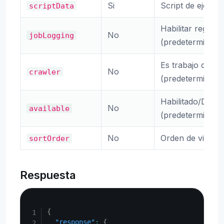
Si
Script de ejecuc
scriptData
Habilitar registro
No
jobLogging
(predeterminado:
Es trabajo de ra
No
crawler
(predeterminado:
Habilitado/Desha
No
available
(predeterminado:
No
Orden de visuali
sortOrder
Respuesta
Copy
{
"response"
:
{