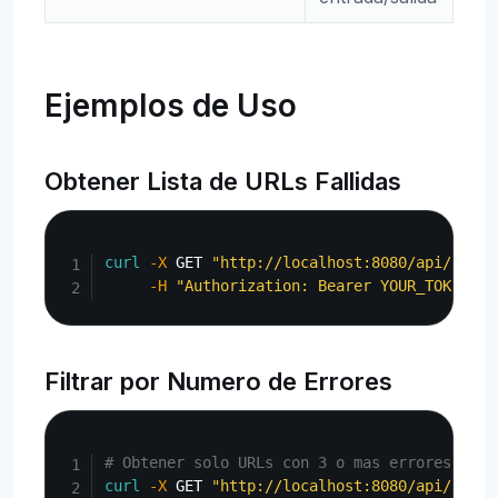
Ejemplos de Uso
Obtener Lista de URLs Fallidas
Copy
curl
-X
 GET 
"http://localhost:8080/api/admin
-H
"Authorization: Bearer YOUR_TOKEN"
Filtrar por Numero de Errores
Copy
# Obtener solo URLs con 3 o mas errores
curl
-X
 GET 
"http://localhost:8080/api/admin