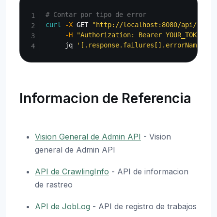
Copy
# Contar por tipo de error
curl
-X
 GET 
"http://localhost:8080/api/admin
-H
"Authorization: Bearer YOUR_TOKEN"
|
     jq 
'[.response.failures[].errorName] | 
Informacion de Referencia
Vision General de Admin API
- Vision
general de Admin API
API de CrawlingInfo
- API de informacion
de rastreo
API de JobLog
- API de registro de trabajos