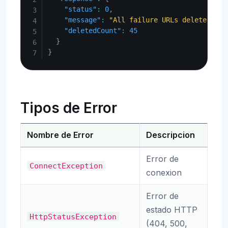
"status"
:
0
,
"message"
:
"All failure URLs deleted suc
"deletedCount"
:
45
}
}
Tipos de Error
Nombre de Error
Descripcion
Error de
ConnectException
conexion
Error de
estado HTTP
HttpStatusException
(404, 500,