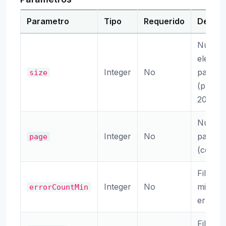
Parametro
Tipo
Requerido
Descri
Numer
elemen
Integer
No
pagina
size
(predet
20)
Numer
Integer
No
pagina
page
(comie
Filtro 
Integer
No
minimo
errorCountMin
errores
Filtro 