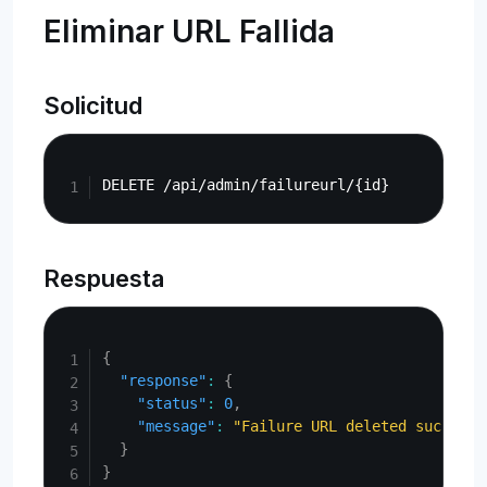
Eliminar URL Fallida
Solicitud
Copy
Respuesta
Copy
{
"response"
:
{
"status"
:
0
,
"message"
:
"Failure URL deleted successf
}
}