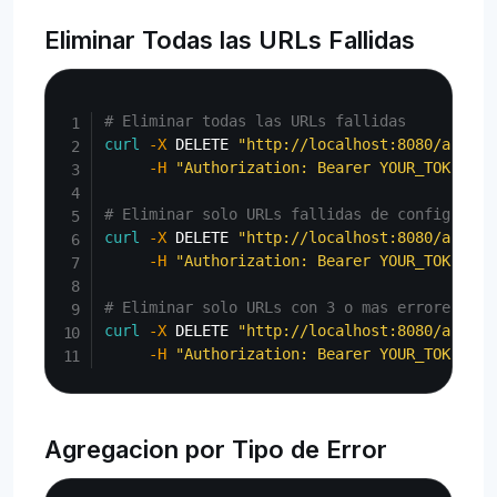
Eliminar Todas las URLs Fallidas
Copy
# Eliminar todas las URLs fallidas
curl
-X
 DELETE 
"http://localhost:8080/api/ad
-H
"Authorization: Bearer YOUR_TOKEN"
# Eliminar solo URLs fallidas de configuraci
curl
-X
 DELETE 
"http://localhost:8080/api/ad
-H
"Authorization: Bearer YOUR_TOKEN"
# Eliminar solo URLs con 3 o mas errores
curl
-X
 DELETE 
"http://localhost:8080/api/ad
-H
"Authorization: Bearer YOUR_TOKEN"
Agregacion por Tipo de Error