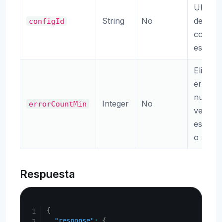
URLs fa
String
No
de ID d
configId
configu
especif
Elimina
errore
numero
Integer
No
errorCountMin
veces
especif
o mas
Respuesta
Copy
{
"response"
:
{