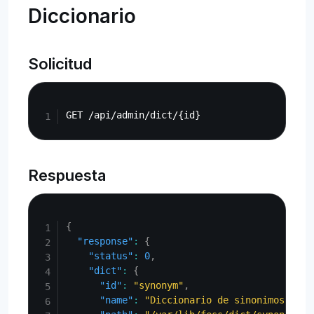
Diccionario
Solicitud
Copy
Respuesta
Copy
{
"response"
:
{
"status"
:
0
,
"dict"
:
{
"id"
:
"synonym"
,
"name"
:
"Diccionario de sinonimos"
,