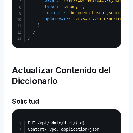
"path"
:
"/var/lib/fess/dict/synonym.tx
"type"
:
"synonym"
,
"content"
:
"busqueda,buscar,search\nFe
"updatedAt"
:
"2025-01-29T10:00:00Z"
}
}
}
Actualizar Contenido del
Diccionario
Solicitud
Copy
PUT /api/admin/dict/{id}
