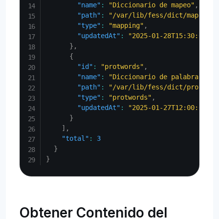
"name"
:
"Diccionario de mapeo"
,
"path"
:
"/var/lib/fess/dict/mapping.
"type"
:
"mapping"
,
"updatedAt"
:
"2025-01-28T15:30:00Z"
}
,
{
"id"
:
"protwords"
,
"name"
:
"Diccionario de palabras pro
"path"
:
"/var/lib/fess/dict/protword
"type"
:
"protwords"
,
"updatedAt"
:
"2025-01-27T12:00:00Z"
}
]
,
"total"
:
3
}
}
Obtener Contenido del