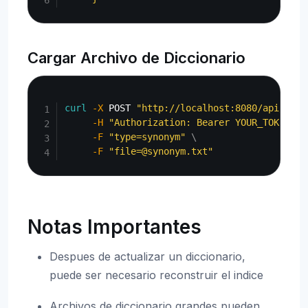
Cargar Archivo de Diccionario
Copy
curl
-X
 POST 
"http://localhost:8080/api/admi
-H
"Authorization: Bearer YOUR_TOKEN"
\
-F
"type=synonym"
\
-F
"file=@synonym.txt"
Notas Importantes
Despues de actualizar un diccionario,
puede ser necesario reconstruir el indice
Archivos de diccionario grandes pueden