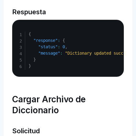
Respuesta
Copy
{
"response"
:
{
"status"
:
0
,
"message"
:
"Dictionary updated successfu
}
}
Cargar Archivo de
Diccionario
Solicitud