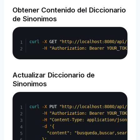
Obtener Contenido del Diccionario
de Sinonimos
Copy
curl
-X
 GET 
"http://localhost:8080/api/admin
-H
"Authorization: Bearer YOUR_TOKEN"
Actualizar Diccionario de
Sinonimos
Copy
curl
-X
 PUT 
"http://localhost:8080/api/admin
-H
"Authorization: Bearer YOUR_TOKEN"
\
-H
"Content-Type: application/json"
\
-d
'{

       "content": "busqueda,buscar,search\nF
     }'