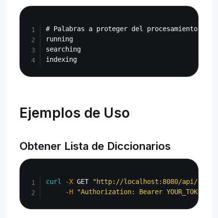
Copy
# Palabras a proteger del procesamiento de st
running

searching

Ejemplos de Uso
Obtener Lista de Diccionarios
Copy
curl
-X
 GET 
"http://localhost:8080/api/admin
-H
"Authorization: Bearer YOUR_TOKEN"