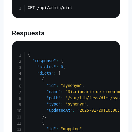
Copy
Respuesta
Copy
{
"response"
:
{
"status"
:
0
,
"dicts"
:
[
{
"id"
:
"synonym"
,
"name"
:
"Diccionario de sinonimos"
,
"path"
:
"/var/lib/fess/dict/synonym.
"type"
:
"synonym"
,
"updatedAt"
:
"2025-01-29T10:00:00Z"
}
,
{
"id"
:
"mapping"
,