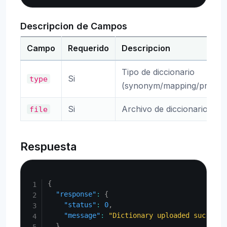
Descripcion de Campos
Campo
Requerido
Descripcion
Tipo de diccionario
Si
type
(synonym/mapping/protwo
Si
Archivo de diccionario
file
Respuesta
Copy
{
"response"
:
{
"status"
:
0
,
"message"
:
"Dictionary uploaded successf
}