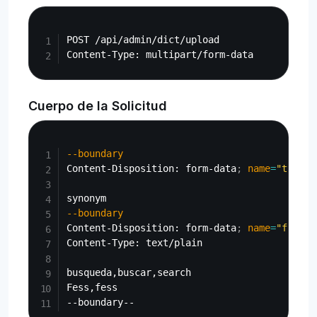
Copy
POST /api/admin/dict/upload

Cuerpo de la Solicitud
Copy
--boundary
Content-Disposition: form-data
;
name
=
"type"
--boundary
Content-Disposition: form-data
;
name
=
"file"
;
Content-Type: text/plain

busqueda,buscar,search

Fess,fess
