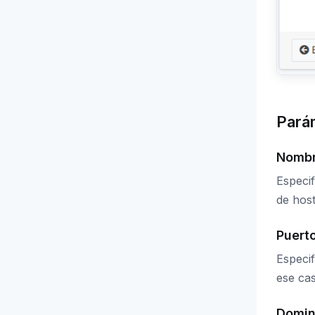
Pará
Nombr
Especif
de host
Puert
Especif
ese cas
Domin