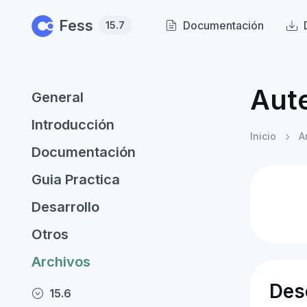
Skip to main content
Fess
Documentación
15.7
Aut
General
Introducción
Inicio
A
Documentación
Guia Practica
Desarrollo
Otros
Archivos
Des
15.6