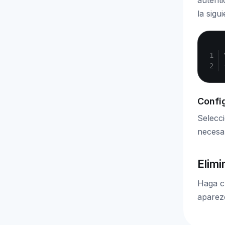
autenti
la sigu
Confi
Selecci
necesar
Elimi
Haga cl
aparezc