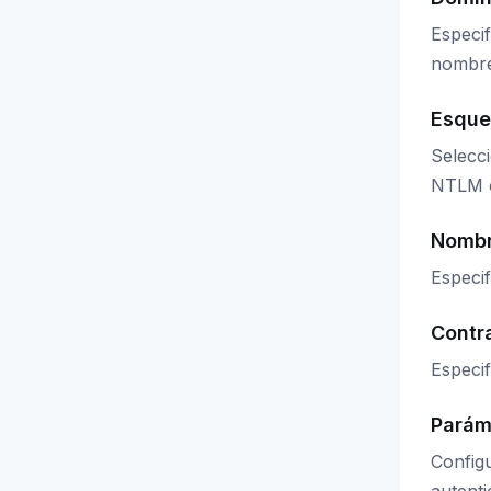
Especif
nombre
Esqu
Selecci
NTLM o
Nombr
Especif
Contr
Especif
Parám
Configu