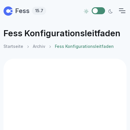
Skip to main content
Fess
15.7
Fess Konfigurationsleitfaden
Startseite
Archiv
Fess Konfigurationsleitfaden