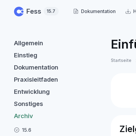
Skip to main content
Fess
Dokumentation
H
15.7
Ein
Allgemein
Einstieg
Startseite
Dokumentation
Praxisleitfaden
Entwicklung
Sonstiges
Archiv
Zie
15.6