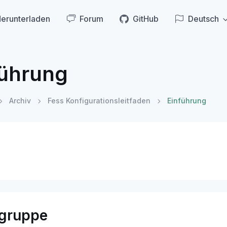
erunterladen
Forum
GitHub
Deutsch
führung
Archiv
Fess Konfigurationsleitfaden
Einführung
lgruppe