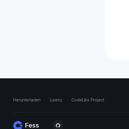
Herunterladen
Lizenz
CodeLibs Project
Fess