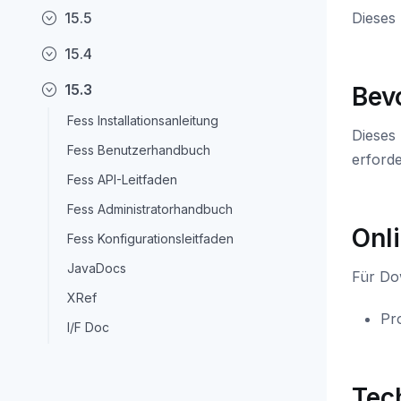
15.5
Dieses 
15.4
15.3
Bev
Fess Installationsanleitung
Dieses
Fess Benutzerhandbuch
erforde
Fess API-Leitfaden
Fess Administratorhandbuch
Onl
Fess Konfigurationsleitfaden
JavaDocs
Für Dow
XRef
Pr
I/F Doc
Tec