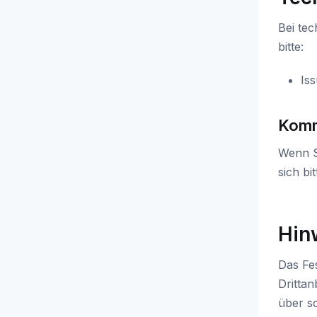
Bei tec
bitte:
Is
Komm
Wenn S
sich bi
Hin
Das Fe
Drittan
über s