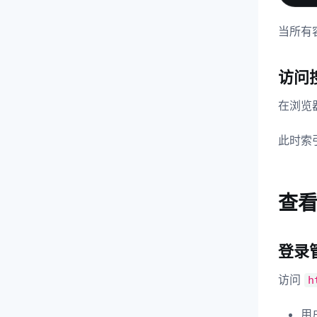
当所有容
访问
在浏览
此时索
查
登录
访问
h
用