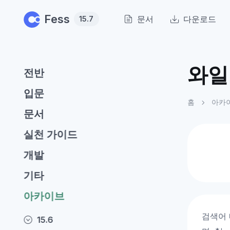
Skip to main content
Fess
문서
다운로드
15.7
와일
전반
입문
홈
아카
문서
실천 가이드
개발
기타
아카이브
검색어 
15.6