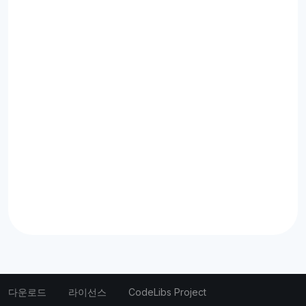
다운로드
라이선스
CodeLibs Project