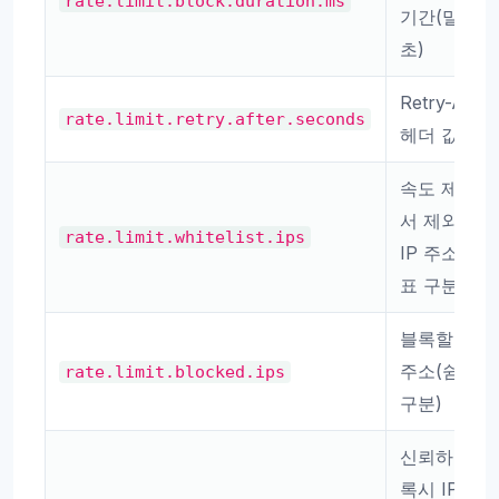
rate.limit.block.duration.ms
기간(밀리
초)
Retry-After
rate.limit.retry.after.seconds
헤더 값(초)
속도 제한에
서 제외할
rate.limit.whitelist.ips
IP 주소(쉼
표 구분)
블록할 IP
주소(쉼표
rate.limit.blocked.ips
구분)
신뢰하는 프
록시 IP(X-