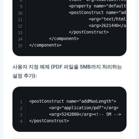
                <property name="defaultMaxLe
                <postConstruct name="addMaxLe
                        <arg>"text/html"</arg
                        <arg>2621440</arg><!-
                </postConstruct>

        </component>

사용자 지정 예제 (PDF 파일을 5MB까지 처리하는
설정 추가):
Copy
<postConstruct name="addMaxLength">

        <arg>"application/pdf"</arg>

        <arg>5242880</arg><!-- 5M -->
