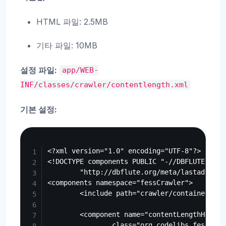
HTML 파일: 2.5MB
기타 파일: 10MB
설정 파일:
app/WEB-
INF/classes/crawler/contentlength.xml
기본 설정:
Copy
<?xml version="1.0" encoding="UTF-8"?>

<!DOCTYPE components PUBLIC "-//DBFLUTE//DTD
        "http://dbflute.org/meta/lastadi10.dt
<components namespace="fessCrawler">

        <include path="crawler/container.xml"
        <component name="contentLengthHelper"
                class="org.codelibs.fess.cra