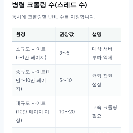
병렬 크롤링 수(스레드 수)
동시에 크롤링할 URL 수를 지정합니다.
환경
권장값
설명
소규모 사이트
대상 서버
3〜5
(〜1만 페이지)
부하 억제
중규모 사이트(1
균형 잡힌
만〜10만 페이
5〜10
설정
지)
대규모 사이트
고속 크롤링
(10만 페이지 이
10〜20
필요
상)