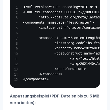
Copy
<?xml version="1.0" encoding="UTF-8"?>

<!DOCTYPE components PUBLIC "-//DBFLUTE//DTD
        "http://dbflute.org/meta/lastadi10.dt
<components namespace="fessCrawler">

        <include path="crawler/container.xml"
        <component name="contentLengthHelper"
                class="org.codelibs.fess.cra
                <property name="defaultMaxLe
                <postConstruct name="addMaxLe
                        <arg>"text/html"</arg
                        <arg>2621440</arg><!-
                </postConstruct>

        </component>

Anpassungsbeispiel (PDF-Dateien bis zu 5 MB
verarbeiten):