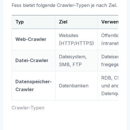
Fess bietet folgende Crawler-Typen je nach Ziel.
Typ
Ziel
Verwendun
Websites
Öffentliche W
Web-Crawler
(HTTP/HTTPS)
Intranet-Web
Dateisystem,
Dateiserver,
Datei-Crawler
SMB, FTP
freigegeben
RDB, CSV, 
Datenspeicher-
Datenbanken
und andere
Crawler
Datenquelle
Crawler-Typen