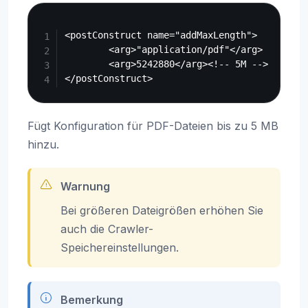
Copy
<postConstruct name="addMaxLength">

        <arg>"application/pdf"</arg>

        <arg>5242880</arg><!-- 5M -->

Fügt Konfiguration für PDF-Dateien bis zu 5 MB
hinzu.
Warnung
Bei größeren Dateigrößen erhöhen Sie
auch die Crawler-
Speichereinstellungen.
Bemerkung