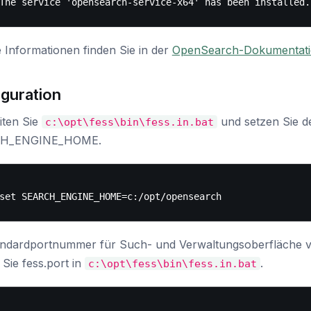
 Informationen finden Sie in der
OpenSearch-Dokumentat
guration
iten Sie
und setzen Sie d
c:\opt\fess\bin\fess.in.bat
H_ENGINE_HOME.
andardportnummer für Such- und Verwaltungsoberfläche vo
Sie fess.port in
.
c:\opt\fess\bin\fess.in.bat