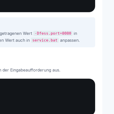
ingetragenen Wert
in
-Dfess.port=8080
sen Wert auch in
anpassen.
service.bat
n der Eingabeaufforderung aus.
Copy