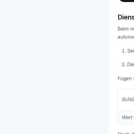
Diens
Beim m
automat
Set
Die
Fügen S
Schlü
Wert