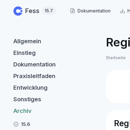
Skip to main content
Fess
Dokumentation
H
15.7
Regi
Allgemein
Einstieg
Startseite
Dokumentation
Praxisleitfaden
Entwicklung
Sonstiges
Archiv
Reg
15.6