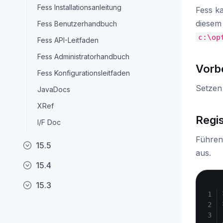
Fess Installationsanleitung
Fess k
diesem
Fess Benutzerhandbuch
c:\op
Fess API-Leitfaden
Fess Administratorhandbuch
Vorb
Fess Konfigurationsleitfaden
Setzen
JavaDocs
XRef
Regi
I/F Doc
Führen
15.5
aus.
15.4
15.3