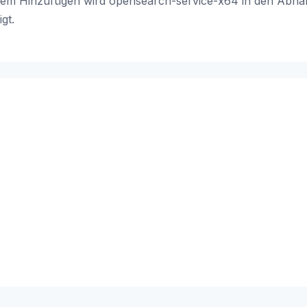
em Hinzufügen wird opensearch-service-x64 in den Abhäng
gt.