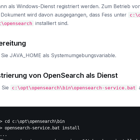
ann als Windows-Dienst registriert werden. Zum Betrieb vo
 Dokument wird davon ausgegangen, dass Fess unter
c:\
installiert sind.
t\opensearch
ereitung
 Sie JAVA_HOME als Systemumgebungsvariable.
strierung von OpenSearch als Dienst
 Sie
a
c:\opt\opensearch\bin\opensearch-service.bat
> cd c:\opt\opensearch\bin

> opensearch-service.bat install

...
