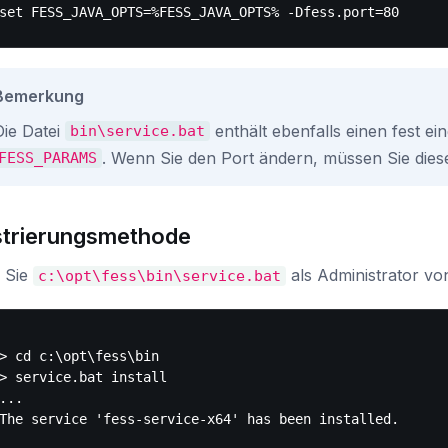
Bemerkung
Die Datei
enthält ebenfalls einen fest e
bin\service.bat
. Wenn Sie den Port ändern, müssen Sie die
FESS_PARAMS
strierungsmethode
 Sie
als Administrator vo
c:\opt\fess\bin\service.bat
> cd c:\opt\fess\bin

> service.bat install

...
