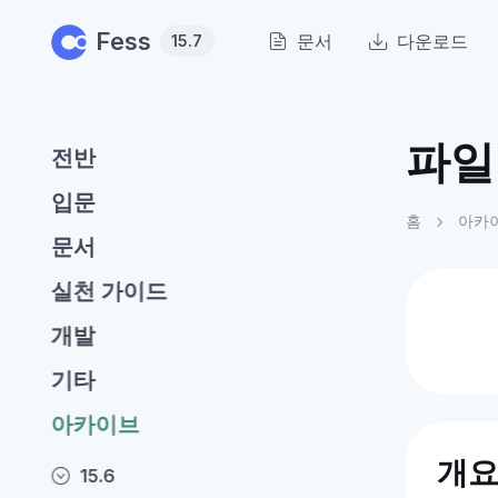
Skip to main content
Fess
문서
다운로드
15.7
파일
전반
입문
홈
아카
문서
실천 가이드
개발
기타
아카이브
개
15.6