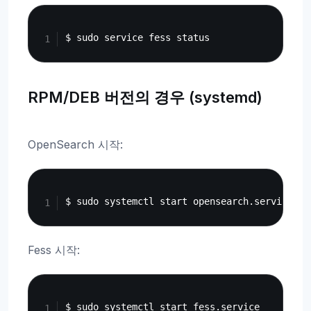
Copy
RPM/DEB 버전의 경우 (systemd)
OpenSearch 시작:
Copy
Fess 시작:
Copy