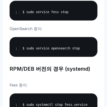
Copy
OpenSearch 중지:
Copy
RPM/DEB 버전의 경우 (systemd)
Fess 중지:
Copy