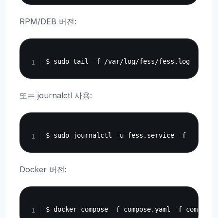
RPM/DEB 버전:
Copy
또는 journalctl 사용:
Copy
Docker 버전:
Copy